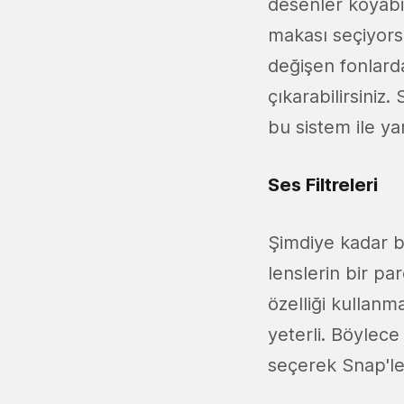
desenler koyabil
makası seçiyors
değişen fonlarda
çıkarabilirsiniz
bu sistem ile ya
Ses Filtreleri
Şimdiye kadar bi
lenslerin bir par
özelliği kullanm
yeterli. Böylece
seçerek Snap'ler