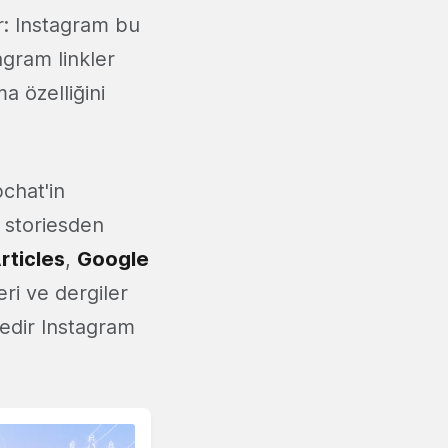
r: Instagram bu
gram linkler
 özelliğini
pchat'in
 storiesden
rticles
,
Google
ri ve dergiler
üredir Instagram