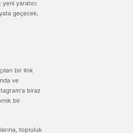
yeni yaratıcı
hayata geçecek.
ılan bir link
ında ve
stagram'a biraz
omik bir
larına, topluluk