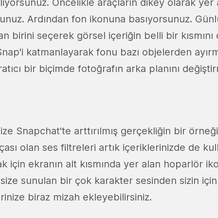
iyorsunuz. Öncelikle araçların dikey olarak yer 
unuz. Ardından fon ikonuna basıyorsunuz. Günl
n birini seçerek görsel içeriğin belli bir kısmını
. Snap'i katmanlayarak fonu bazı objelerden ayır
ratıcı bir biçimde fotoğrafın arka planını değiştir
ze Snapchat'te arttırılmış gerçekliğin bir örneğ
çası olan ses filtreleri artık içeriklerinizde de kul
ak için ekranın alt kısmında yer alan hoparlör 
 size sunulan bir çok karakter sesinden sizin iç
inize biraz mizah ekleyebilirsiniz.