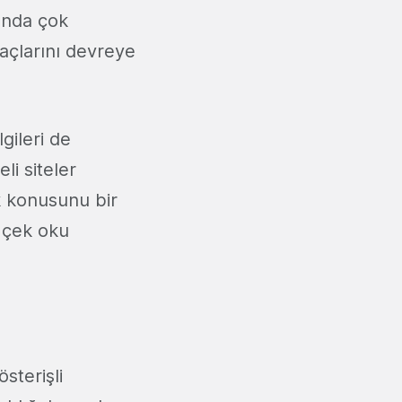
sunda çok
açlarını devreye
gileri de
eli siteler
k konusunu bir
ı çek oku
sterişli