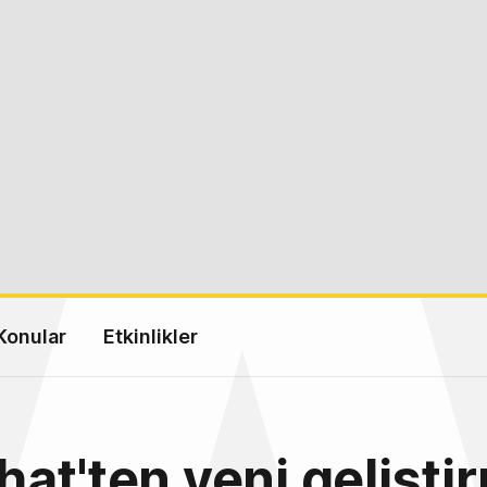
Konular
Etkinlikler
at'ten yeni geliştir