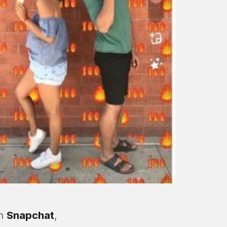
en
Snapchat
,