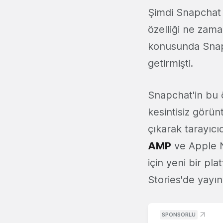
Şimdi Snapchat 
özelliği ne zam
konusunda Snapc
getirmişti.
Snapchat'in bu öz
kesintisiz görü
çıkarak tarayıcı
AMP
ve Apple N
için yeni bir pl
Stories'de yayın
SPONSORLU