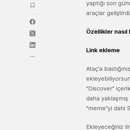
yaptığı son gün
araçlar geliştir
Özellikler nasıl
Link ekleme
Ataç'a bastığını
ekleyebiliyorsu
"Discover" içeri
daha yaklaşmış o
"meme"yi dahi 
Ekleyeceğiniz li