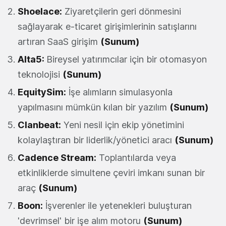
Shoelace
:
Ziyaretçilerin geri dönmesini
sağlayarak e-ticaret girişimlerinin satışlarını
artıran SaaS girişim
(Sunum)
Alta5
:
Bireysel yatırımcılar için bir otomasyon
teknolojisi
(Sunum)
EquitySim
:
İşe alımların simulasyonla
yapılmasını mümkün kılan bir yazılım
(Sunum)
Clanbeat
:
Yeni nesil için ekip yönetimini
kolaylaştıran bir liderlik/yönetici aracı
(Sunum)
Cadence Stream
:
Toplantılarda veya
etkinliklerde simultene çeviri imkanı sunan bir
araç
(Sunum)
Boon
:
İşverenler ile yetenekleri buluşturan
'devrimsel' bir işe alım motoru
(Sunum)