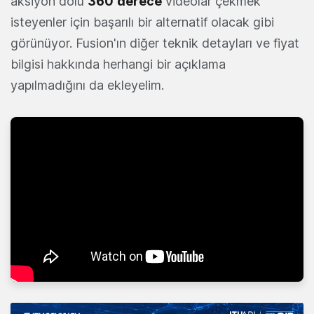
aksiyon dolu
360
derece
videolar çekmek
isteyenler için başarılı bir alternatif olacak gibi
görünüyor. Fusion'ın diğer teknik detayları ve fiyat
bilgisi hakkında herhangi bir açıklama
yapılmadığını da ekleyelim.