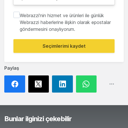
Webrazzi'nin hizmet ve ürünleri ile günlük
Webrazzi haberlerine ilişkin olarak epostalar
göndermesini onaylıyorum.
Seçimlerimi kaydet
Paylaş
Bunlar ilginizi çekebilir