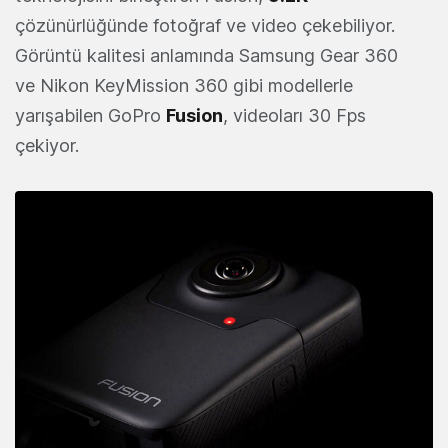
çözünürlüğünde fotoğraf ve video çekebiliyor.
Görüntü kalitesi anlamında Samsung Gear 360
ve Nikon KeyMission 360 gibi modellerle
yarışabilen GoPro
Fusion
, videoları 30 Fps
çekiyor.