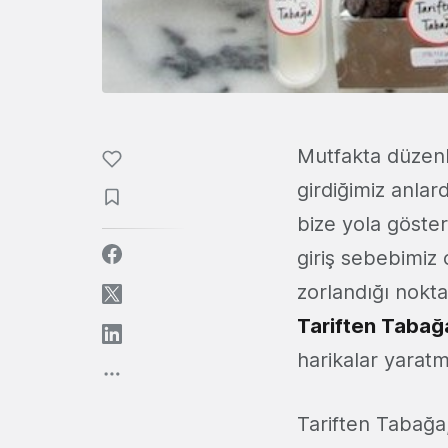
Mutfakta düzenl
girdiğimiz anlar
bize yola göster
giriş sebebimiz
zorlandığı nokta
Tariften Tabağ
harikalar yaratma
Tariften Tabağa,