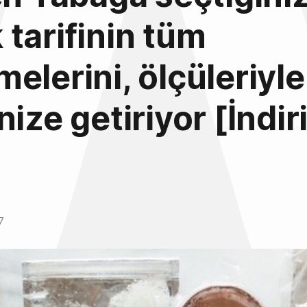
tarifinin tüm
elerini, ölçüleriyle
nize getiriyor [İndi
7