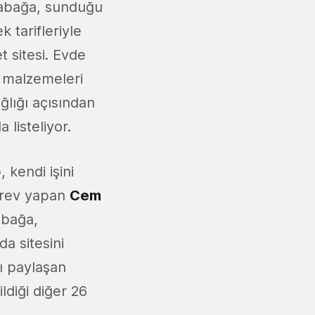
 Tabağa, sunduğu
 tarifleriyle
t sitesi. Evde
e malzemeleri
ağlığı açısından
 listeliyor.
 kendi işini
görev yapan
Cem
Tabağa,
da sitesini
nı paylaşan
ldiği diğer 26