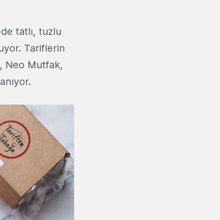
e tatlı, tuzlu
or. Tariflerin
n, Neo Mutfak,
anıyor.