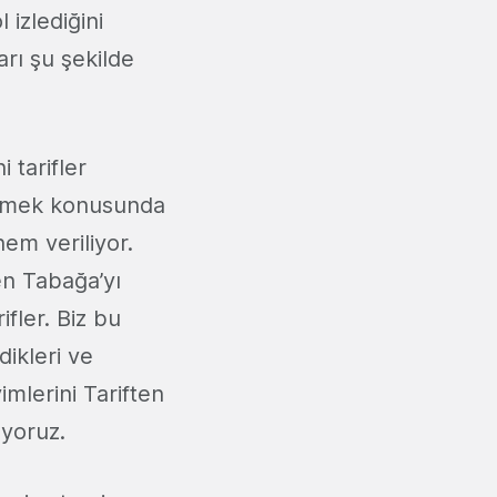
 izlediğini
rı şu şekilde
tarifler
 yemek konusunda
nem veriliyor.
en Tabağa’yı
fler. Biz bu
dikleri ve
imlerini Tariften
ıyoruz.