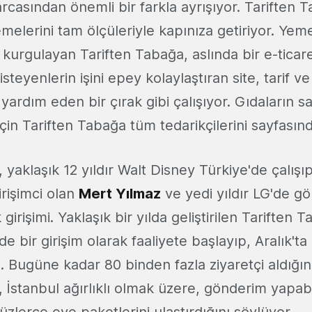
arcasından önemli bir farkla ayrışıyor. Tariften
emelerini tam ölçüleriyle kapınıza getiriyor. Yemek
k kurgulayan Tariften Tabağa, aslında bir e-ticare
eyenlerin işini epey kolaylaştıran site, tarif v
 yardım eden bir çırak gibi çalışıyor. Gıdaların s
çin Tariften Tabağa tüm tedarikçilerini sayfasında
 yaklaşık 12 yıldır Walt Disney Türkiye'de çalışıp,
rişimci olan
Mert Yılmaz
ve yedi yıldır LG'de 
 girişimi. Yaklaşık bir yılda geliştirilen Tariften 
e bir girişim olarak faaliyete başlayıp, Aralık'ta 
tı. Bugüne kadar 80 binden fazla ziyaretçi aldığı
 İstanbul ağırlıklı olmak üzere, gönderim yapabi