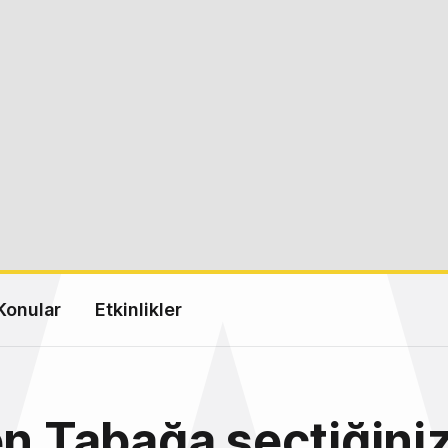
Konular
Etkinlikler
en Tabağa seçtiğini