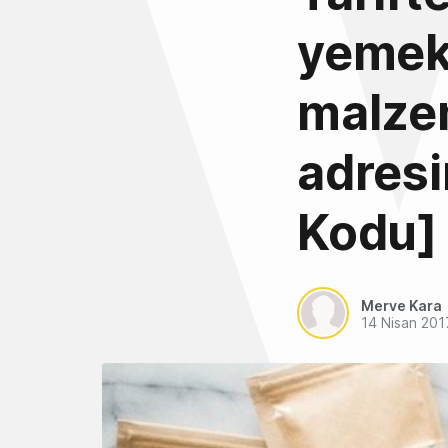
yemek 
malzem
adresi
Kodu]
Merve Kara
14 Nisan 201