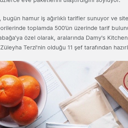
yüzlerce eve paketlerini ulaştırdığını söylüyor.
 bugün hamur iş ağırlıklı tarifler sunuyor ve sited
rilerinde toplamda 500’ün üzerinde tarif bulunuy
abağa'ya özel olarak, aralarında Damy's Kitche
üleyha Terzi'nin olduğu 11 şef tarafından hazırl