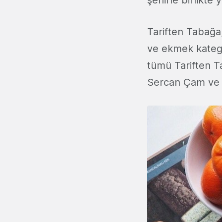
şehirle birlikte 
Tariften Tabağa,
ve ekmek katego
tümü Tariften T
Sercan Çam ve Z