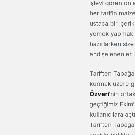
işlevi gören onl
her tarifin malz
ustaca bir içeri
yemek yapmak ist
hazırlarken size
endişelenenler i
Tariften Tabağa,
kurmak üzere gi
Özveri
'nin ortak
geçtiğimiz Ekim'd
kullanıcılara aç
Tariften Tabağa,