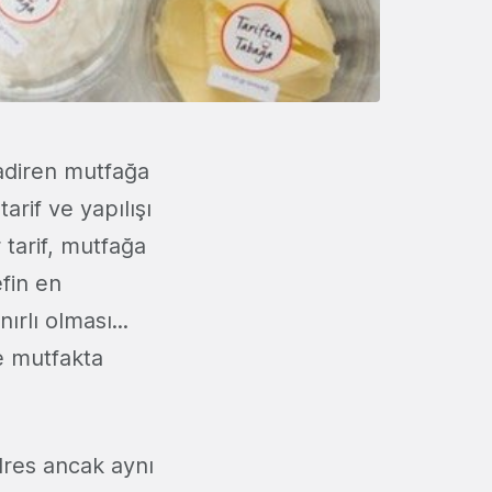
adiren mutfağa
arif ve yapılışı
 tarif, mutfağa
fin en
rlı olması...
ve mutfakta
adres ancak aynı