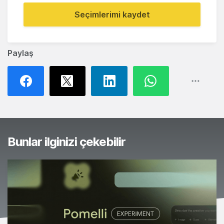
Seçimlerimi kaydet
Paylaş
Bunlar ilginizi çekebilir