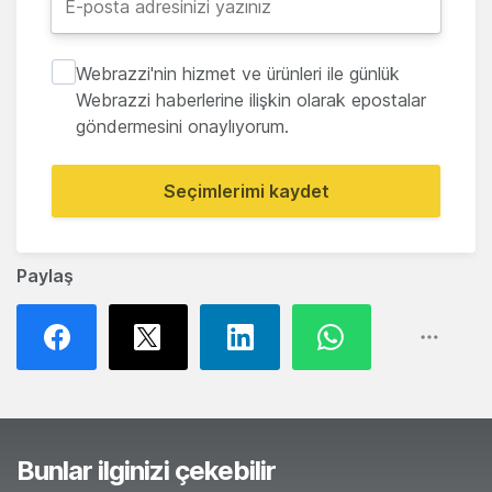
Webrazzi'nin hizmet ve ürünleri ile günlük
Webrazzi haberlerine ilişkin olarak epostalar
göndermesini onaylıyorum.
Seçimlerimi kaydet
Paylaş
Bunlar ilginizi çekebilir