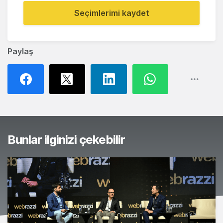
Seçimlerimi kaydet
Paylaş
Bunlar ilginizi çekebilir