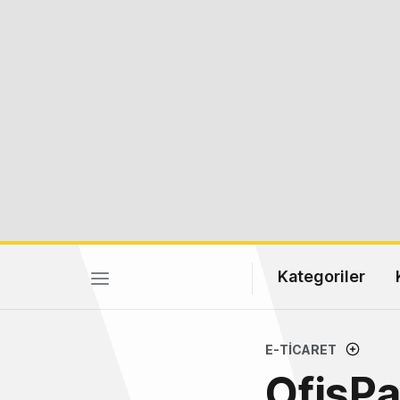
Kategoriler
E-TICARET
OfisPa