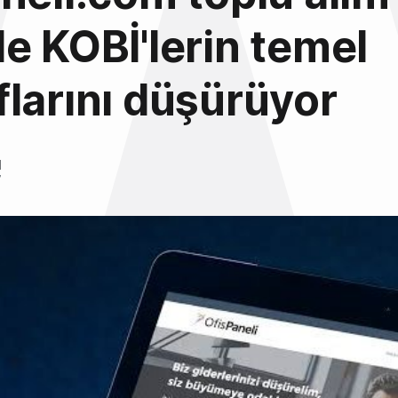
e KOBİ'lerin temel
larını düşürüyor
l
7