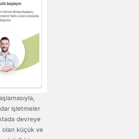
aşlamasıyla,
adar işletmeler
oktada devreye
i olan küçük ve