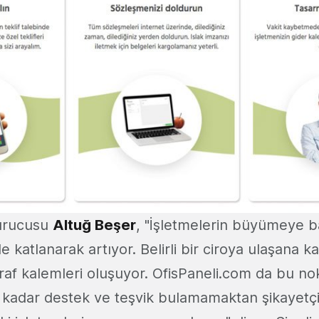
kurucusu
Altuğ Beşer
, "İşletmelerin büyümeye b
de katlanarak artıyor. Belirli bir ciroya ulaşana k
raf kalemleri oluşuyor. OfisPaneli.com da bu n
ri kadar destek ve teşvik bulamamaktan şikayetç