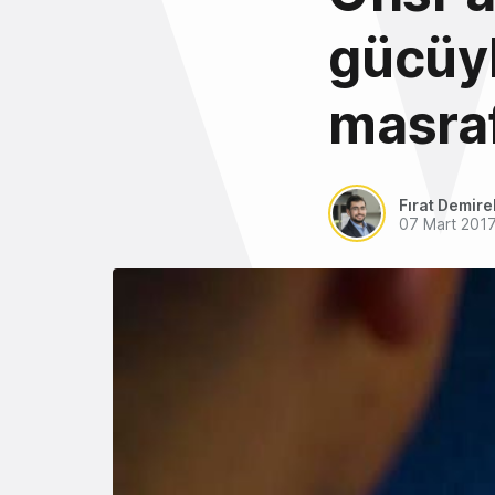
gücüyl
masraf
Fırat Demire
07 Mart 201