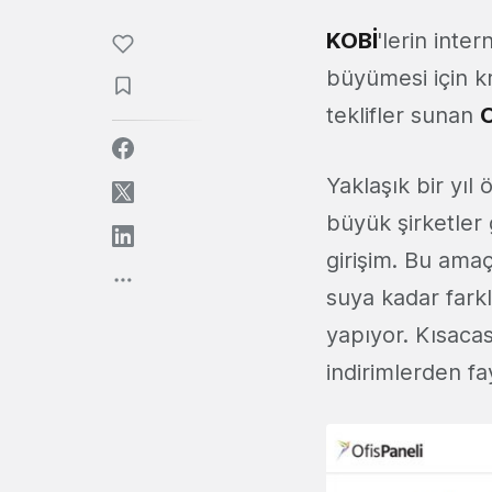
KOBİ
'lerin int
büyümesi için kr
teklifler sunan
O
Yaklaşık bir yıl
büyük şirketler
girişim. Bu ama
suya kadar farklı
yapıyor. Kısacas
indirimlerden fa