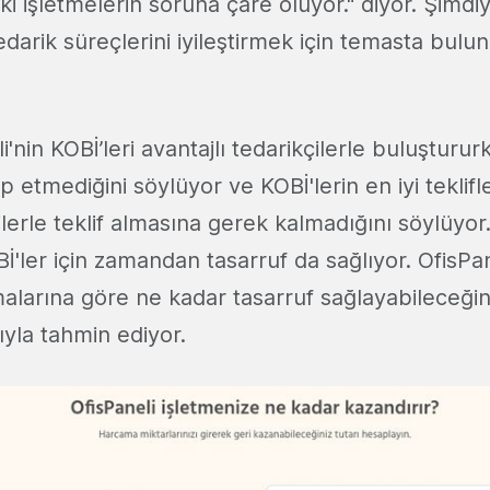
i işletmelerin soruna çare oluyor." diyor. Şimdi
edarik süreçlerini iyileştirmek için temasta bul
i'nin KOBİ’leri avantajlı tedarikçilerle buluşturu
p etmediğini söylüyor ve KOBİ'lerin en iyi teklifl
ilerle teklif almasına gerek kalmadığını söylüyor
İ'ler için zamandan tasarruf da sağlıyor. OfisPan
alarına göre ne kadar tasarruf sağlayabileceğini
yla tahmin ediyor.