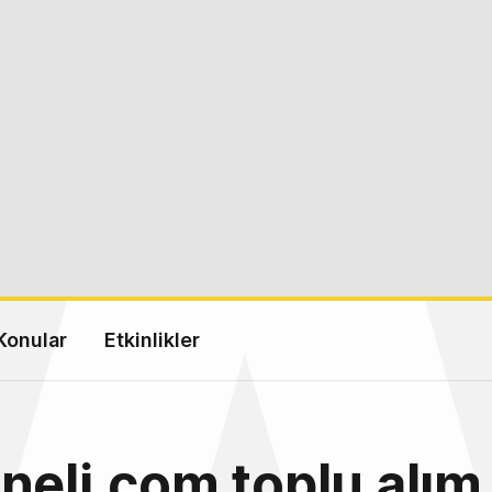
Konular
Etkinlikler
neli.com toplu alım