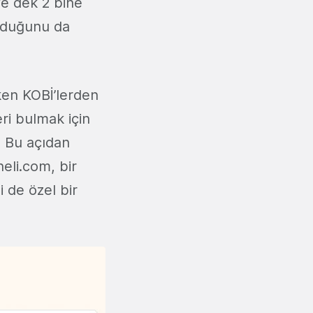
ye dek 2 bine
unduğunu da
rken KOBİ’lerden
eri bulmak için
. Bu açıdan
eli.com, bir
 de özel bir