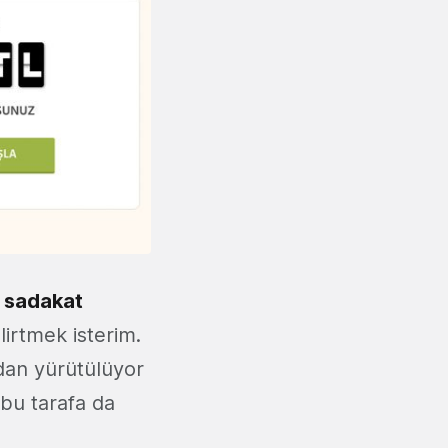
n
sadakat
irtmek isterim.
ından yürütülüyor
 bu tarafa da