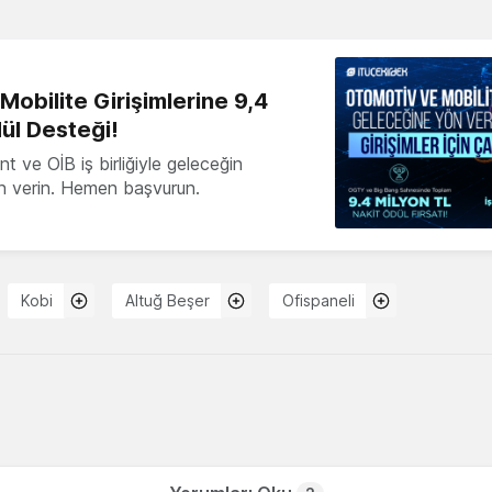
obilite Girişimlerine 9,4
ül Desteği!
 ve OİB iş birliğiyle geleceğin
ön verin. Hemen başvurun.
Kobi
Altuğ Beşer
Ofispaneli