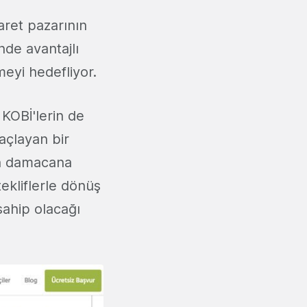
aret pazarının
nde avantajlı
yi hedefliyor.
 KOBİ'lerin de
açlayan bir
an damacana
tekliflerle dönüş
sahip olacağı