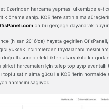
ernet üzerinden harcama yapması ülkemizde e-tic
itik öneme sahip. KOBİ'lere satın alma süreçleri
fisPaneli.com
da bu gerçeğe dayanarak büyüme
 önce (Nisan 2016'da) hayata geçirilen OfisPaneli,
 gibi yüksek indirimlerden faydalanabilmesini am
ç doğrultusunda elektrikten akaryakıta kargod
 şirket harcamaları için talep toplayıp avantajlı 
ı toplu satın alma gücü ile KOBİ'lerin normalde 
ydalanmasını sağlıyor.