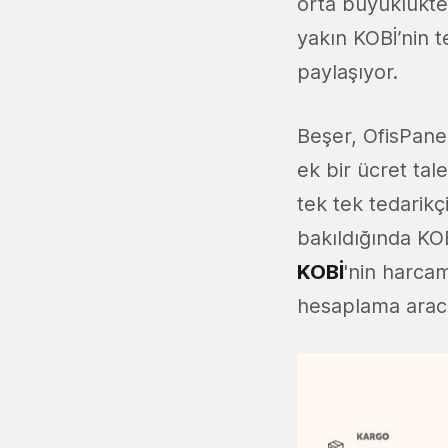
orta büyüklüktek
yakın KOBİ’nin t
paylaşıyor.
Beşer, OfisPanel
ek bir ücret tale
tek tek tedarikç
bakıldığında KOB
KOBİ
'nin harcam
hesaplama aracı