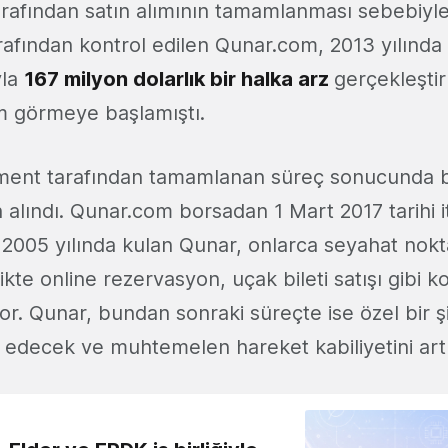
 tarafından satın alımının tamamlanması sebebiy
tarafından kontrol edilen Qunar.com, 2013 yılınd
yla
167 milyon dolarlık bir halka arz
gerçekleşt
m görmeye başlamıştı.
nt tarafından tamamlanan süreç sonucunda bo
n alındı. Qunar.com borsadan 1 Mart 2017 tarihi it
 2005 yılında kulan Qunar, onlarca seyahat nokta
likte online rezervasyon, uçak bileti satışı gibi 
yor. Qunar, bundan sonraki süreçte ise özel bir ş
edecek ve muhtemelen hareket kabiliyetini art