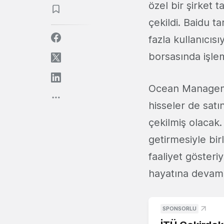
özel bir şirket
çekildi. Baidu 
fazla kullanıcısı
borsasında işle
Ocean Manageme
hisseler de satı
çekilmiş olacak.
getirmesiyle bir
faaliyet gösteri
hayatına devam 
SPONSORLU