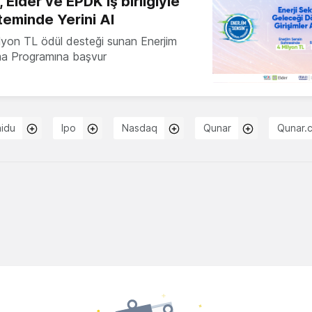
 Elder ve EPDK iş birliğiyle
teminde Yerini Al
milyon TL ödül desteği sunan Enerjim
ma Programına başvur
idu
Ipo
Nasdaq
Qunar
Qunar.