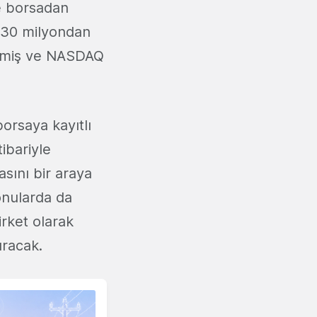
le borsadan
a 30 milyondan
irmiş ve NASDAQ
rsaya kayıtlı
ibariyle
sını bir araya
konularda da
irket olarak
ıracak.