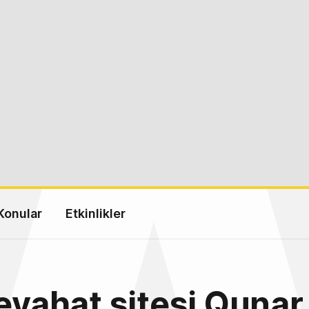
Konular
Etkinlikler
seyahat sitesi Qunar