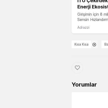
İTÜ Çekirdek,
Enerji Ekosis
Girişimin için 8 
Sensin Hızlandır
Adrazzi
Kısa Kısa
Ba
Yorumlar