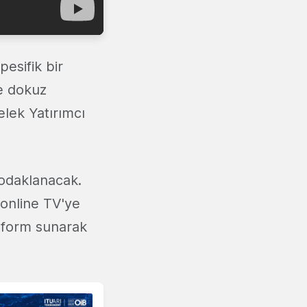
esifik bir
e dokuz
elek Yatırımcı
 odaklanacak.
 online TV'ye
atform sunarak