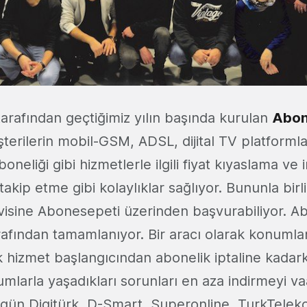
arafından geçtiğimiz yılın başında kurulan
Abon
terilerin mobil-GSM, ADSL, dijital TV platformla
oneliği gibi hizmetlerle ilgili fiyat kıyaslama ve 
akip etme gibi kolaylıklar sağlıyor. Bununla birli
rvisine Abonesepeti üzerinden başvurabiliyor. Ab
afından tamamlanıyor. Bir aracı olarak konumlan
ilk hizmet başlangıcından abonelik iptaline kadar
mlarla yaşadıkları sorunları en aza indirmeyi vaa
ün Digitürk, D-Smart, Superonline, TurkTelek