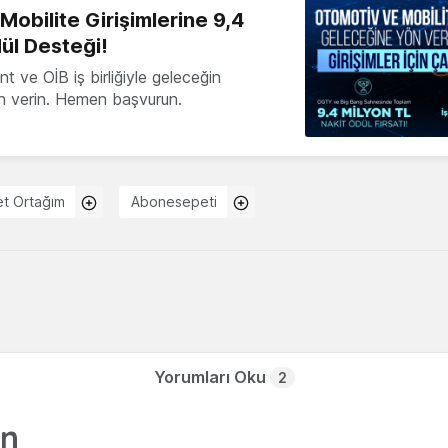
obilite Girişimlerine 9,4
ül Desteği!
 ve OİB iş birliğiyle geleceğin
ön verin. Hemen başvurun.
et Ortağım
Abonesepeti
Yorumları Oku
2