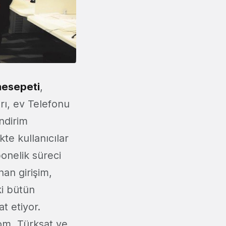
esepeti
,
rı, ev Telefonu
indirim
kte kullanıcılar
onelik süreci
an girişim,
ki bütün
t etiyor.
om, Türksat ve