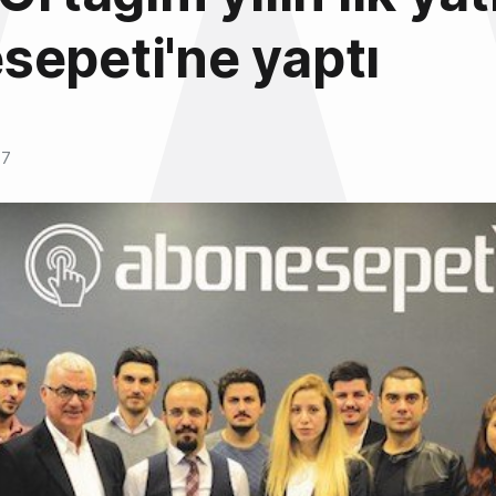
epeti'ne yaptı
17