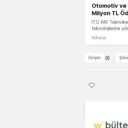
Otomotiv ve M
Milyon TL Öd
İTÜ ARI Teknokent
teknolojilerine y
Adrazzi
Girişim
Şirk