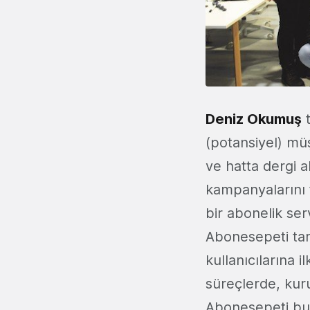
Deniz Okumuş
t
(potansiyel) müş
ve hatta dergi ab
kampanyalarını t
bir abonelik se
Abonesepeti tar
kullanıcılarına 
süreçlerde, kuru
Abonesepeti bug