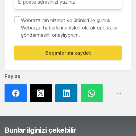
Webrazzi'nin hizmet ve ürünleri ile günlük
Webrazzi haberlerine ilişkin olarak epostalar
göndermesini onaylıyorum.
Seçimlerimi kaydet
Paylaş
Bunlar ilginizi çekebilir