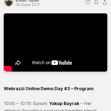
Erman Taylan
09 Şubat 2017
Webrazzi Online Demo Day #3 – Program
10:00 – 10:15: Sunum:
Yakup Bayrak
– Her
girişimci Growth’un nasıl Hack’lendiğini bilmeli