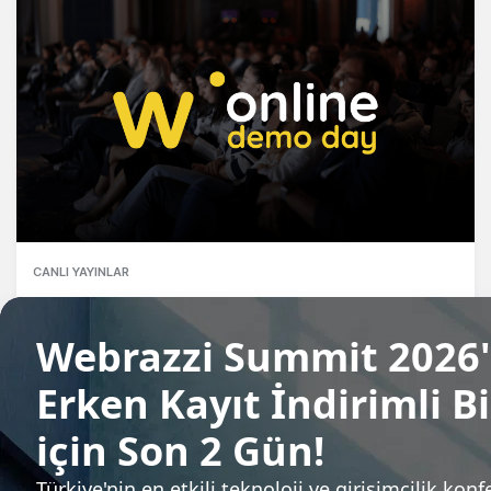
CANLI YAYINLAR
Webrazzi Online: Demo Day #5 [Canlı
Yayın]
Arden Papuççiyan