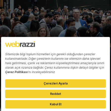
Hakkında
Yazarlar
Katkıda Bulun
Reklam
Girişiminizi Tanıtın
İletişim
Çerez Tercihleri
Gizlilik Politikası