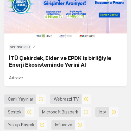
SPONSORLU
İTÜ Çekirdek, Elder ve EPDK iş birliğiyle
Enerji Ekosisteminde Yerini Al
Adrazzi
Canlı Yayınlar
Webrazzi TV
Sestek
Microsoft Bizspark
Iptv
Yakup Bayrak
Influanza