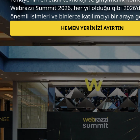
Sıradaki haber
Ford'un elektrikli hibrit otomobil
satışları 2016'da %38 arttı
Burak Budak