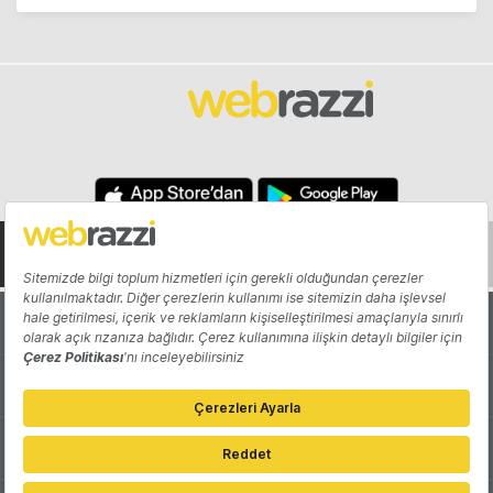
Hakkında
Yazarlar
Katkıda Bulun
Reklam
Girişiminizi Tanıtın
İletişim