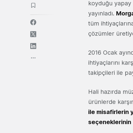
koyduğu yapay ze
yayınladı.
Morg
tüm ihtiyaçlarına
çözümler üretiy
2016 Ocak ayınd
ihtiyaçlarını ka
takipçileri ile p
Hali hazırda müz
ürünlerde karşım
ile misafirlerin 
seçeneklerinin 