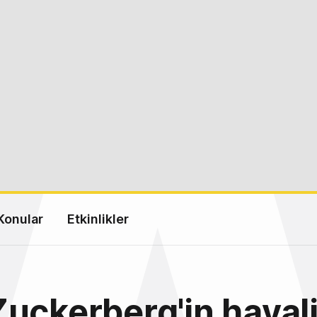
Konular
Etkinlikler
uckerberg'in hayal