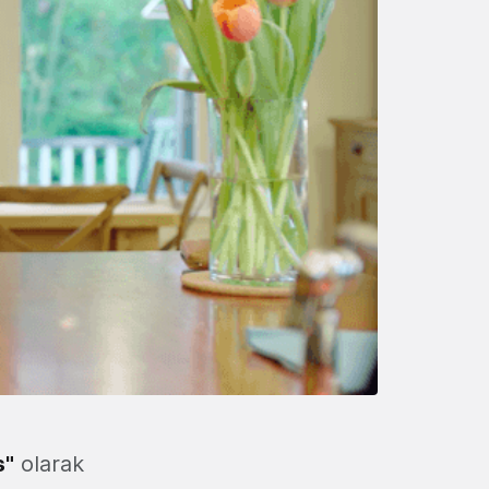
s"
olarak