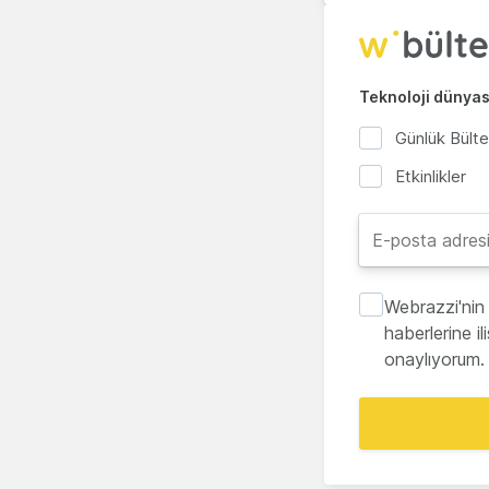
Teknoloji dünyası
Günlük Bült
Etkinlikler
Webrazzi'nin 
haberlerine i
onaylıyorum.