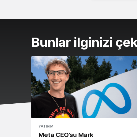
Bunlar ilginizi çek
YATIRIM
Meta CEO’su Mark