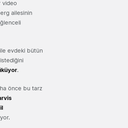
r video
erg ailesinin
eğlenceli
ile evdeki bütün
istediğini
üküyor
.
aha önce bu tarz
arvis
il
yor.