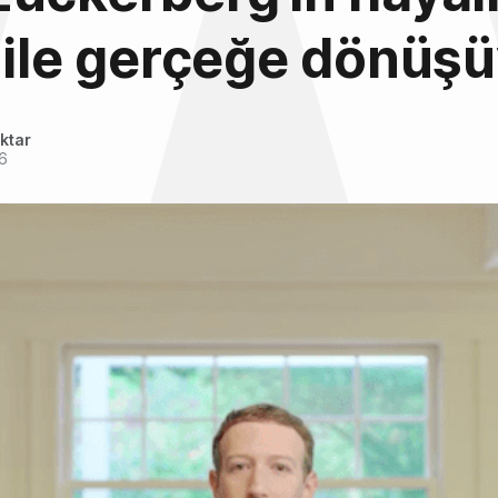
 ile gerçeğe dönüş
ktar
16