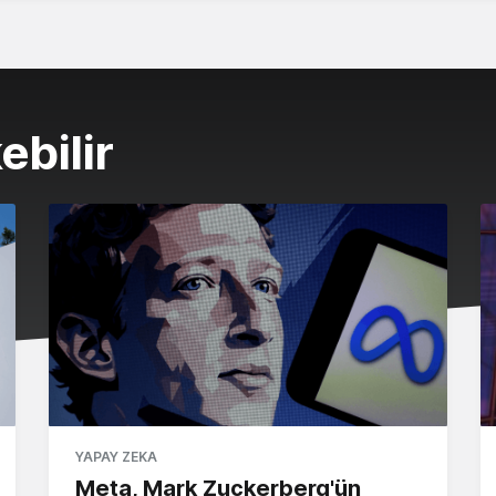
ebilir
YAPAY ZEKA
Meta, Mark Zuckerberg'ün