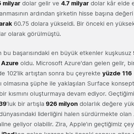
 milyar
dolar gelir ve
4.7 milyar
dolar kâr elde e
lanmasının ardından şirketin hisse başına değer
rarak
60.75 dolara yükseldi. Bir önceki en yükse
lar olarak görülmüştü.
in bu başarısındaki en büyük etkenler kuşkusuz
u
Azure
oldu. Microsoft Azure'dan gelen gelir, bi
 102’lik artıştan sonra bu çeyrekte
yüzde 116
lı olmasına şüphe ile yaklaşılan Surface konsepti
i bir kısmını oluşturmaya devam ediyor. Geçtiği
39
’luk bir artışla
926 milyon
dolarlık değere yük
 dünyasındaki liderliğini halen sürdürmekte olan
ine geliyor olabilir. Zira, Apple’ın geçtiğimiz çe