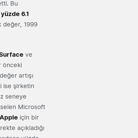
tti. Bu
i
yüzde 6.1
k değer, 1999
Surface
ve
r önceki
değer artışı
 ise şirketin
miz seneye
selen Microsoft
Apple
için bir
yrekte açıkladığı