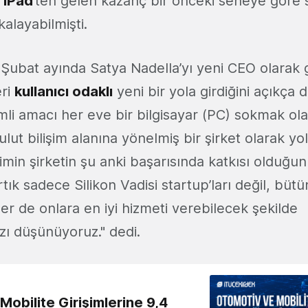
,
iPad
’ten gelen kazanç bir önceki seneye göre
akalayabilmişti.
 Şubat ayında Satya Nadella’yı yeni CEO olarak
eri
kullanıcı odaklı
yeni bir yola girdiğini açıkça
li amacı her eve bir bilgisayar (PC) sokmak ola
ulut bilişim alanına yönelmiş bir şirket olarak 
imin şirketin şu anki başarısında katkısı olduğ
ık sadece Silikon Vadisi startup’ları değil, bütün 
zler de onlara en iyi hizmeti verebilecek şekilde
ı düşünüyoruz." dedi.
obilite Girişimlerine 9,4