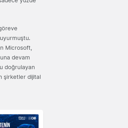
 sadece yüzde
 göreve
 duyurmuştu.
n Microsoft,
yoluna devam
unu doğrulayan
şirketler dijital