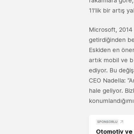
rakamlara göre
11’lik bir artış y
Microsoft, 2014
getirdiğinden b
Eskiden en önem
artık mobil ve b
ediyor. Bu değiş
CEO Nadella: “Art
hale geliyor. Bi
konumlandığımız
SPONSORLU
Otomotiv ve M