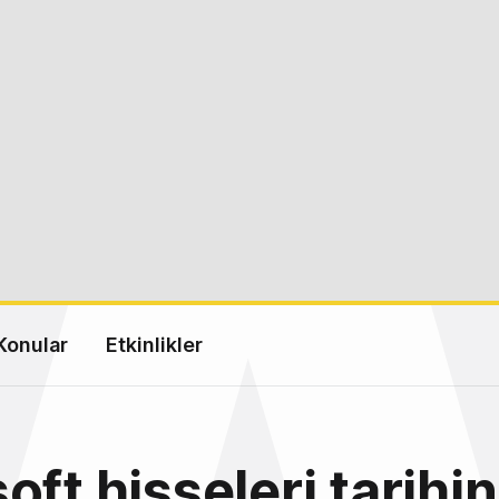
Konular
Etkinlikler
oft hisseleri tarihi