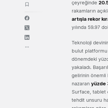
çeyreğinde
20.5
rakamların açık
artışla rekor kı
yılında 59.97 do
Teknoloji devin
bulut platform
dönemdeki yüzde
yakaladı. Başarı
gelirinin öneml
nazaran
yüzde 
Surface, tablet
tehdit unsuru hal