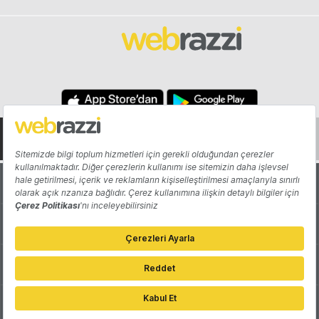
Hakkında
Yazarlar
Katkıda Bulun
Reklam
Girişiminizi Tanıtın
İletişim
Çerez Tercihleri
Gizlilik Politikası