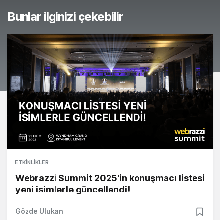
Bunlar ilginizi çekebilir
ETKINLIKLER
Webrazzi Summit 2025'in konuşmacı listesi
yeni isimlerle güncellendi!
Gözde Ulukan