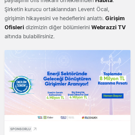
paylaşımlı ofis mekanı örneklerinden
Habita
.
Şirketin kurucu ortaklarından Levent Öcal,
girişimin hikayesini ve hedeflerini anlattı.
Girişim
Ofisleri
dizimizin diğer bölümlerini
Webrazzi TV
altında bulabilirsiniz.
SPONSORLU