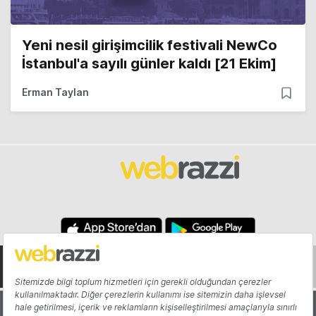
Yeni nesil girişimcilik festivali NewCo
İstanbul'a sayılı günler kaldı [21 Ekim]
Erman Taylan
Hakkında
Yazarlar