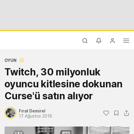
OYUN
Twitch, 30 milyonluk
oyuncu kitlesine dokunan
Curse'ü satın alıyor
Fırat Demirel
17 Ağustos 2016