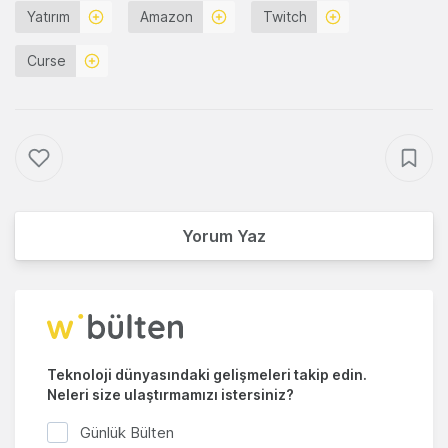
Yatırım
Amazon
Twitch
Curse
Yorum Yaz
Teknoloji dünyasındaki gelişmeleri takip edin.
Neleri size ulaştırmamızı istersiniz?
Günlük Bülten