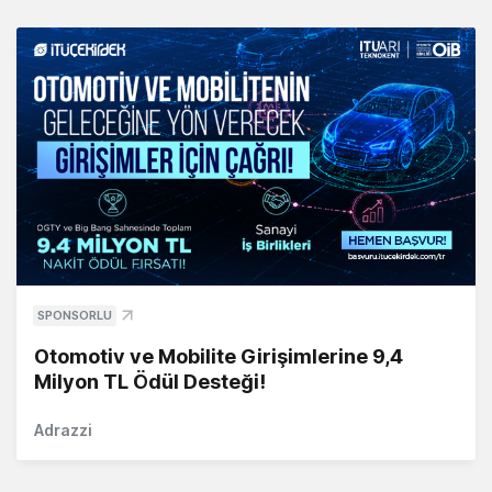
SPONSORLU
Otomotiv ve Mobilite Girişimlerine 9,4
Milyon TL Ödül Desteği!
Adrazzi