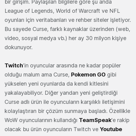
bir girişim. Paylaşılan bilgilere göre şu anda
League of Legends, World of Warcraft ve NFL
oyunları için veritabanları ve rehber siteler işletiyor.
Bu sayede Curse, farklı kaynaklar üzerinden (web,
video, sosyal medya vb.) her ay 30 milyon kişiye
dokunuyor.
Twitch
'in oyuncular arasında ne kadar popüler
olduğu malum ama Curse,
Pokemon GO
gibi
yükselen yeni oyunlarda da kendi kitlesini
yakalayabiliyor. Diğer yandan yeni geliştirdiği
Curse adlı ürün ile oyuncuların karşılıklı iletişimini
kolaylaştıran bir çözüm sunmaya başladı. Özellikle
WoW oyuncularının kullandığı
TeamSpeak
'e rakip
olacak bu ürün oyuncuların Twitch ve
Youtube