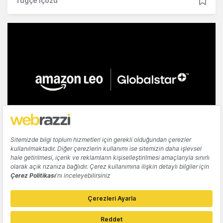
Tuğçe İçözü
YATIRIM
Amazon, uydu tabanlı internet teknolojisi
geliştiren Globalstar'ı yaklaşık 11,57 milyar
dolara satın alıyor
Candeğer Muradoğlu