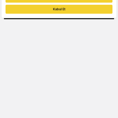
YATIRIM
Amazon, "şimdi al, sonra öde" girişimi
Axio'yu satın alıyor
Candeğer Muradoğlu