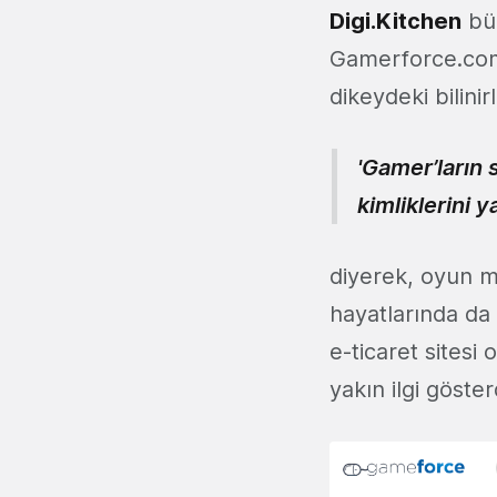
Digi.Kitchen
bü
Gamerforce.com.t
dikeydeki bilinir
'Gamer’ların
kimliklerini y
diyerek, oyun m
hayatlarında da 
e-ticaret sitesi
yakın ilgi göster