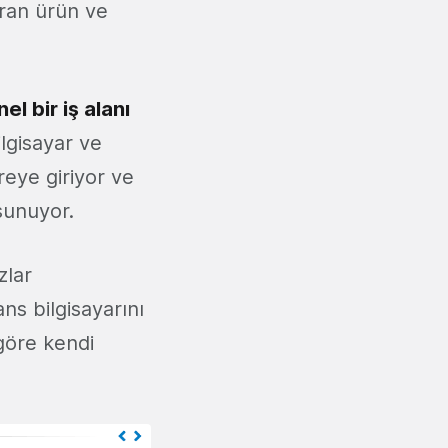
ıran ürün ve
l bir iş alanı
lgisayar ve
eye giriyor ve
 sunuyor.
zlar
ns bilgisayarını
göre kendi