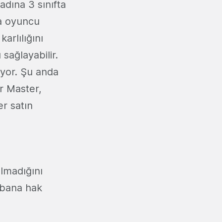
adına 3 sınıfta
a oyuncu
arlılığını
 sağlayabilir.
yor. Şu anda
r Master,
r satın
lmadığını
e bana hak