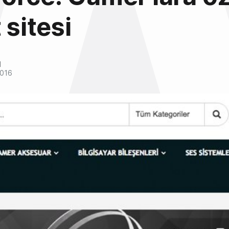
 sitesi
l
2016