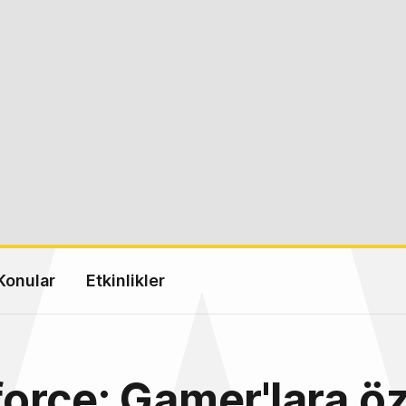
Konular
Etkinlikler
rce: Gamer'lara öz