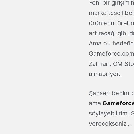
Yeni bir girişim
marka tescil b
ürünlerini üretm
artıracağı gibi 
Ama bu hedefin 
Gameforce.com.t
Zalman, CM Stor
alınabiliyor.
Şahsen benim bi
ama
Gameforce
söyleyebilirim. 
verecekseniz...