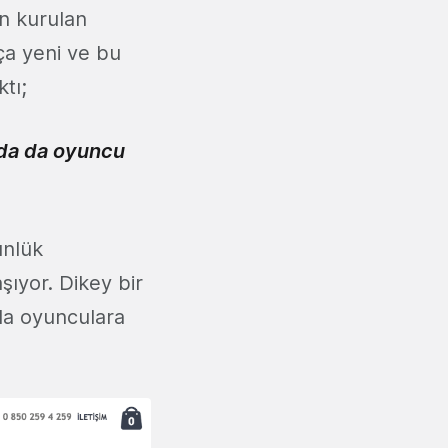
n kurulan
ça yeni ve bu
ktı;
nda da oyuncu
ünlük
şıyor. Dikey bir
 da oyunculara