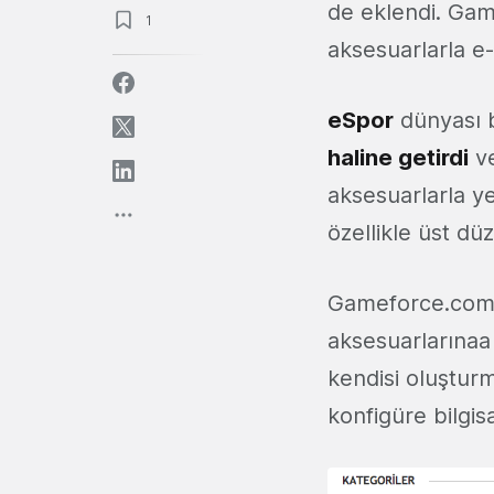
de eklendi. Gam
1
aksesuarlarla e-
eSpor
dünyası b
haline getirdi
ve
aksesuarlarla y
özellikle üst dü
Gameforce.com.t
aksesuarlarınaa
kendisi oluştur
konfigüre bilgisa