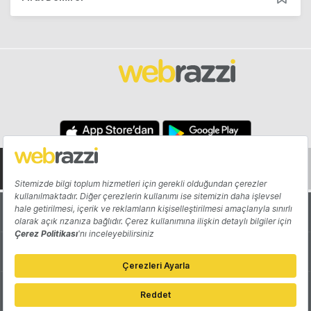
Hakkında
Yazarlar
Katkıda Bulun
Reklam
Girişiminizi Tanıtın
İletişim