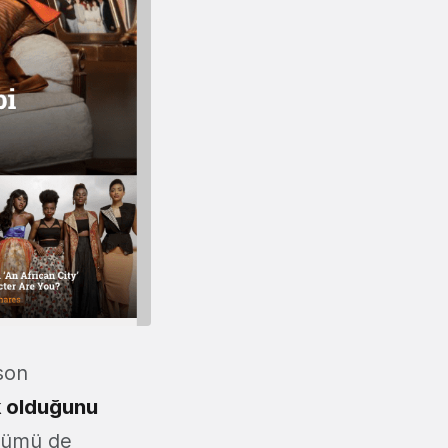
son
k olduğunu
ölümü de