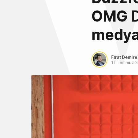
OMG Dig
medya 
Fırat Demire
11 Temmuz 