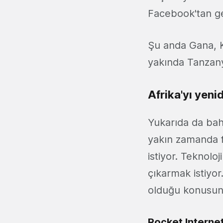
Facebook'tan ge
Şu anda Gana, K
yakında Tanzany
Afrika'yı yen
Yukarıda da bah
yakın zamanda fa
istiyor. Teknolo
çıkarmak istiyor
olduğu konusunda
Rocket Interne