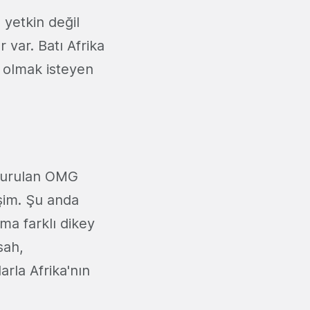
 yetkin değil
 var. Batı Afrika
ı olmak isteyen
kurulan OMG
işim. Şu anda
ma farklı dikey
sah,
arla Afrika'nın