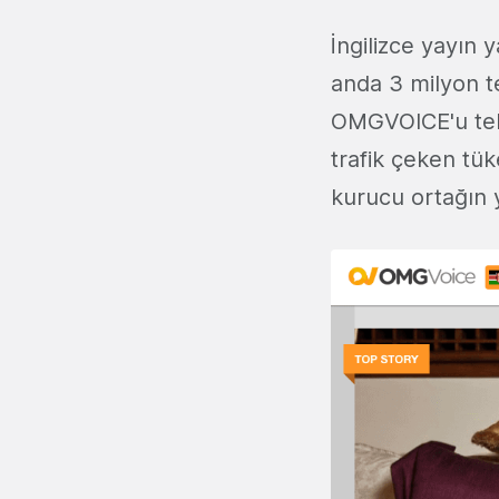
İngilizce yayı
anda 3 milyon te
OMGVOICE'u tekr
trafik çeken tüke
kurucu ortağın y