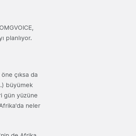
si OMGVOICE,
 planlıyor.
 öne çıksa da
vb.) büyümek
eri gün yüzüne
Afrika'da neler
'nin de Afrika