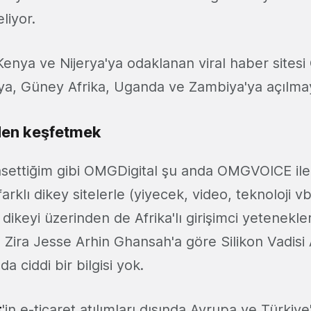
liyor.
enya ve Nijerya'ya odaklanan viral haber site
a, Güney Afrika, Uganda ve Zambiya'ya açılmayı
iden keşfetmek
settiğim gibi OMGDigital şu anda OMGVOICE ile
rklı dikey sitelerle (yiyecek, video, teknoloji 
ji dikeyi üzerinden de Afrika'lı girişimci yetenekl
. Zira Jesse Arhin Ghansah'a göre Silikon Vadisi 
 ciddi bir bilgisi yok.
t
'in e-ticaret atılımları dışında Avrupa ve Türkiye