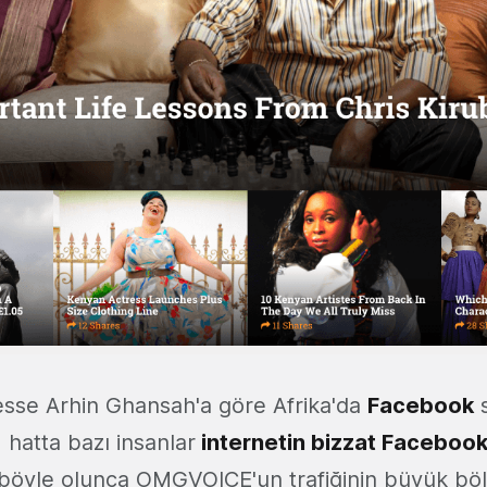
sse Arhin Ghansah'a göre Afrika'da
Facebook
 hatta bazı insanlar
internetin bizzat Faceboo
 böyle olunca OMGVOICE'un trafiğinin büyük b