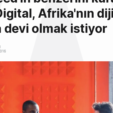
ital, Afrika'nın diji
devi olmak istiyor
l
2016