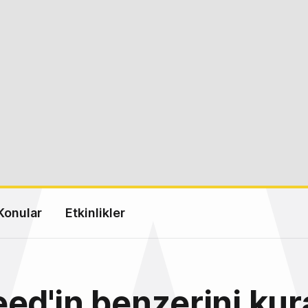
Konular
Etkinlikler
ed'in benzerini kur