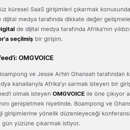
nüz küresel SaaS girişimleri çıkarmak konusunda
 dijital medya tarafında dikkate değer gelişmeler
gital
de dijital medya tarafında Afrika'nın yıldız
r'a seçilmiş
bir girişim.
zfeed'i: OMGVOICE
Boampong ve Jesse Arhin Ghansah tarafından 
medya kanallarıyla Afrika'yı sarmak isteyen bir gir
feed'i olmak isteyen
OMGVOICE
ile öne çıkıyor a
alanını genişletmek niyetinde. Boampong ve Ghan
ji girişimlerine yönelik düzenleyeceği konferansl
e gün yüzüne çıkarmak istiyor.