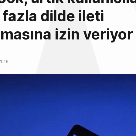
fazla dilde ileti
masına izin veriyor
l
2016