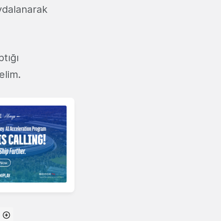
aydalanarak
ptığı
elim.