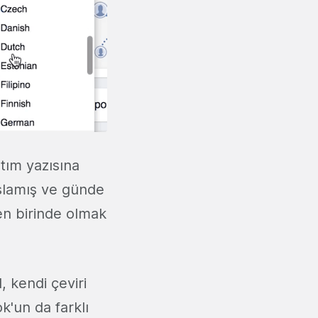
ıtım yazısına
şlamış ve günde
den birinde olmak
, kendi çeviri
k'un da farklı