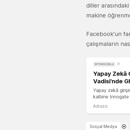
diller arasındak
makine öğrenmes
Facebook'un farkl
çalışmaların nas
SPONSORLU
Yapay Zekâ G
Vadisi'nde G
Yapay zekâ girişi
kalbine Innogate i
Adrazzi
Sosyal Medya