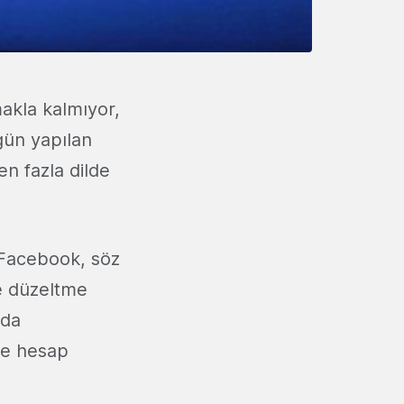
amakla kalmıyor,
gün yapılan
en fazla dilde
n Facebook, söz
e düzeltme
nda
se hesap