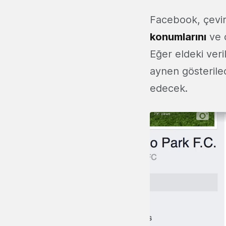
Facebook, çeviri 
konumlarını
ve ç
Eğer eldeki veri
aynen gösterile
edecek.