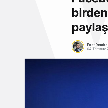
birden 
paylaş
Fırat Demire
04 Temmuz 