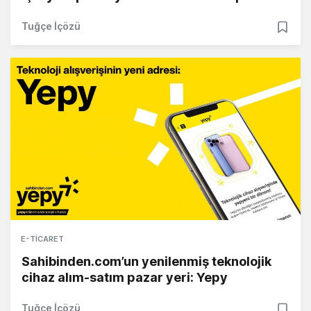
Tuğçe İçözü
E-TICARET
Sahibinden.com’un yenilenmiş teknolojik
cihaz alım-satım pazar yeri: Yepy
Tuğçe İçözü