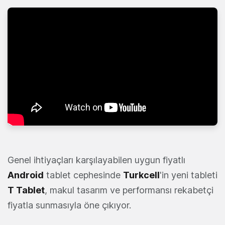
Genel ihtiyaçları karşılayabilen uygun fiyatlı
Android
tablet cephesinde
Turkcell
'in yeni tableti
T Tablet
, makul tasarım ve performansı rekabetçi
fiyatla sunmasıyla öne çıkıyor.