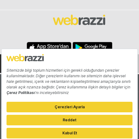
Hakkında
Yazarlar
Katkıda Bulun
Reklam
Girişiminizi Tanıtın
İletişim
Çerez Tercihleri
Gizlilik Politikası