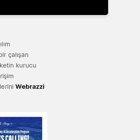
ılım
ir çalışan
rketin kurucu
rişim
lerini
Webrazzi