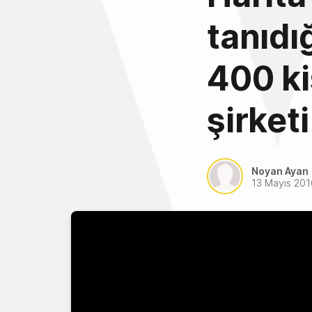
tanıdı
400 kiş
şirketi
Noyan Ayan
13 Mayıs 201