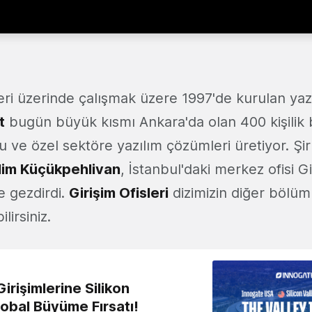
leri üzerinde çalışmak üzere 1997'de kurulan yaz
t
bugün büyük kısmı Ankara'da olan 400 kişilik b
 ve özel sektöre yazılım çözümleri üretiyor. Şi
lim Küçükpehlivan
, İstanbul'daki merkez ofisi Gi
ze gezdirdi.
Girişim Ofisleri
dizimizin diğer bölüm
lirsiniz.
irişimlerine Silikon
lobal Büyüme Fırsatı!