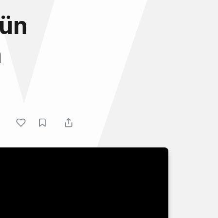
gün
m