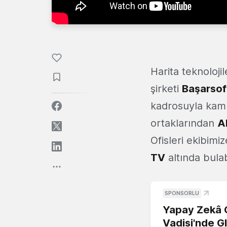
Harita teknoloji
şirketi
Başarsof
kadrosuyla kamu
ortaklarından
A
Ofisleri ekibimi
TV
altında bulabi
SPONSORLU
Yapay Zekâ G
Vadisi'nde G