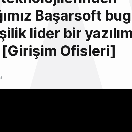
ğımız Başarsoft bu
ilik lider bir yazılı
 [Girişim Ofisleri]
6