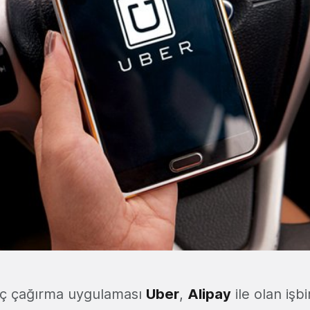
aç çağırma uygulaması
Uber
,
Alipay
ile olan işbi