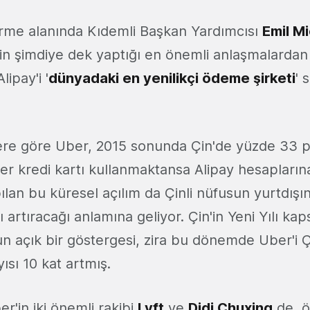
ştirme alanında Kıdemli Başkan Yardımcısı
Emil M
r'in şimdiye dek yaptığı en önemli anlaşmalardan
lipay'i '
dünyadaki en yenilikçi ödeme şirketi
' 
ilere göre Uber, 2015 sonunda Çin'de yüzde 33 
iler kredi kartı kullanmaktansa Alipay hesaplar
pılan bu küresel açılım da Çinli nüfusun yurtdışı
 artıracağı anlamına geliyor. Çin'in Yeni Yılı k
n açık bir göstergesi, zira bu dönemde Uber'i Ç
yısı 10 kat artmış.
ber'in iki önemli rakibi
Lyft
ve
Didi Chuxing
de, öz