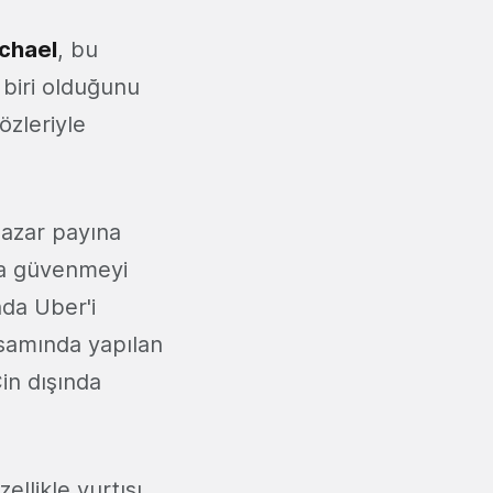
ichael
, bu
 biri olduğunu
sözleriyle
pazar payına
ına güvenmeyi
nda Uber'i
apsamında yapılan
in dışında
ellikle yurtışı