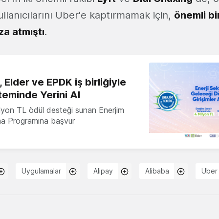
llanıcılarını Uber'e kaptırmamak için,
önemli bi
za atmıştı
.
 Elder ve EPDK iş birliğiyle
teminde Yerini Al
milyon TL ödül desteği sunan Enerjim
ma Programına başvur
Uygulamalar
Alipay
Alibaba
Uber