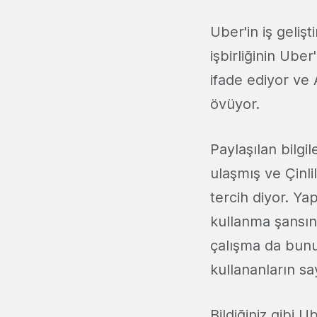
Uber'in iş geli
işbirliğinin Ube
ifade ediyor ve A
övüyor.
Paylaşılan bilg
ulaşmış ve Çinl
tercih diyor. Ya
kullanma şansını
çalışma da bunu
kullananların sa
Bildiğiniz gibi U