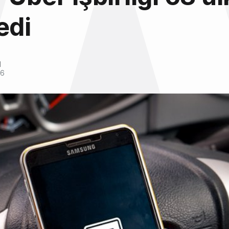
edi
l
16