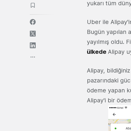
yukarı tüm düny
Uber ile Alipay'
Bugün yapılan aç
yayılmış oldu. 
ülkede
Alipay 
Alipay, bildiğini
pazarındaki gücü
ödeme yapan kul
Alipay'i bir öde