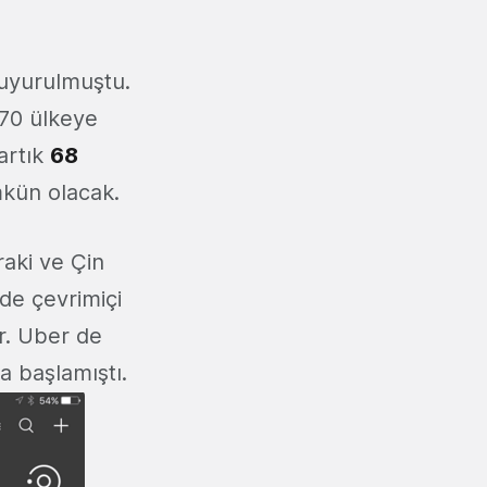
 duyurulmuştu.
 70 ülkeye
artık
68
mkün olacak.
raki ve Çin
'de çevrimiçi
r. Uber de
a başlamıştı.