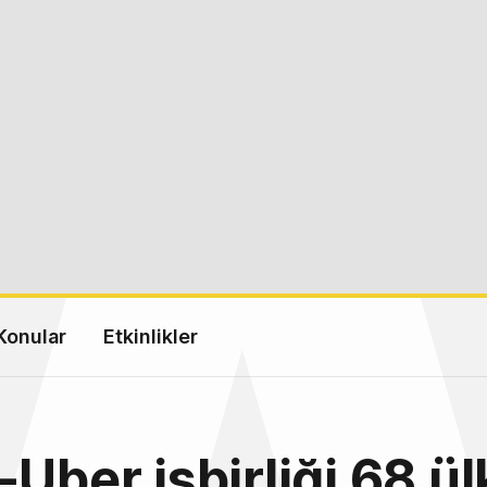
Konular
Etkinlikler
-Uber işbirliği 68 ü