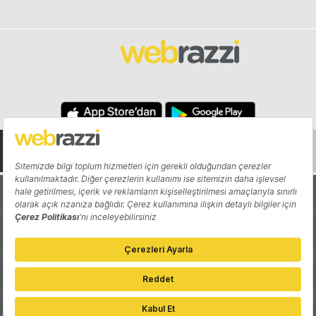
Hakkında
Yazarlar
Katkıda Bulun
Reklam
Girişiminizi Tanıtın
İletişim
Çerez Tercihleri
Gizlilik Politikası