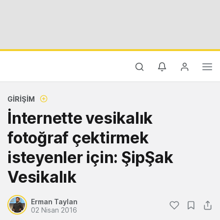
GIRIŞIM
İnternette vesikalık
fotoğraf çektirmek
isteyenler için: ŞipŞak
Vesikalık
Erman Taylan
02 Nisan 2016