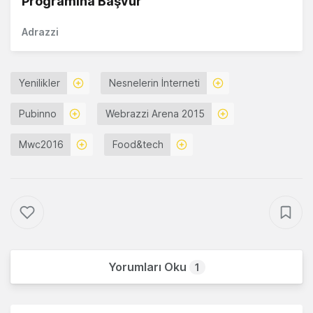
Programına Başvur
Adrazzi
Yenilikler
Nesnelerin İnterneti
Pubinno
Webrazzi Arena 2015
Mwc2016
Food&tech
Yorumları Oku
1