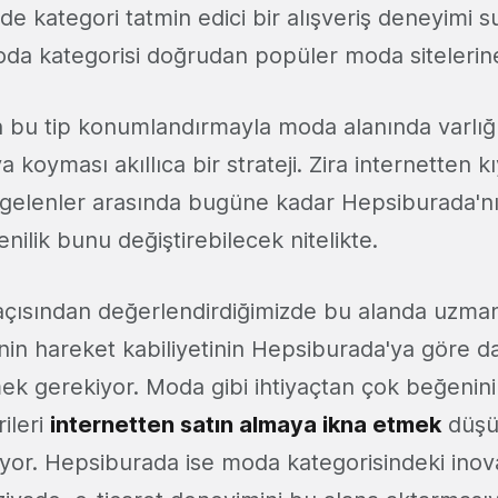
e kategori tatmin edici bir alışveriş deneyimi s
a kategorisi doğrudan popüler moda sitelerine
 bu tip konumlandırmayla moda alanında varlığ
a koyması akıllıca bir strateji. Zira internetten 
k gelenler arasında bugüne kadar Hepsiburada'n
nilik bunu değiştirebilecek nitelikte.
çısından değerlendirdiğimizde bu alanda uzman
rinin hareket kabiliyetinin Hepsiburada'ya göre 
k gerekiyor. Moda gibi ihtiyaçtan çok beğeninin
ileri
internetten satın almaya ikna etmek
düşü
iyor. Hepsiburada ise moda kategorisindeki inova