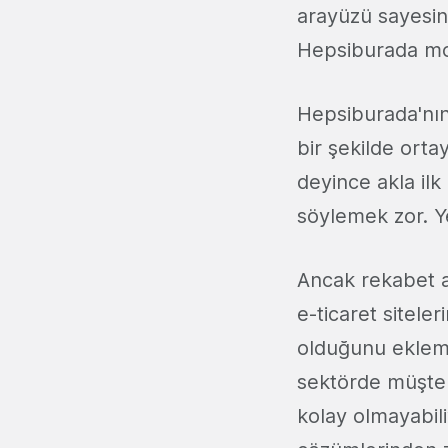
arayüzü sayesind
Hepsiburada mod
Hepsiburada'nın
bir şekilde ortay
deyince akla il
söylemek zor. Ye
Ancak rekabet a
e-ticaret sitele
olduğunu ekleme
sektörde müşter
kolay olmayabil