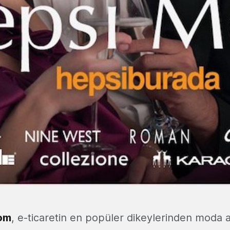
om
, e-ticaretin en popüler dikeylerinden moda 