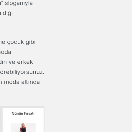
" sloganıyla
ldığı
ne çocuk gibi
moda
adın ve erkek
örebiliyorsunuz.
in moda altında