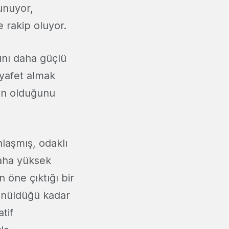
unuyor,
 rakip oluyor.
ını daha güçlü
kıyafet almak
ın olduğunu
laşmış, odaklı
daha yüksek
 öne çıktığı bir
nüldüğü kadar
tif