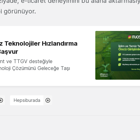
iyade, e-ticaret deneyimini bu alana aktarmasıy
i görünüyor.
z Teknolojiler Hızlandırma
Başvur
nt ve TTGV desteğiyle
knoloji Çözümünü Geleceğe Taşı
Hepsiburada