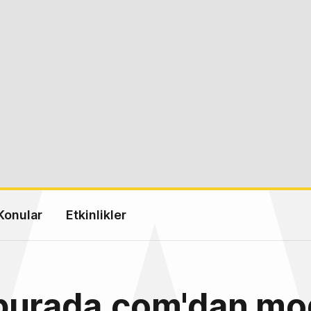
Konular
Etkinlikler
burada.com'dan mo