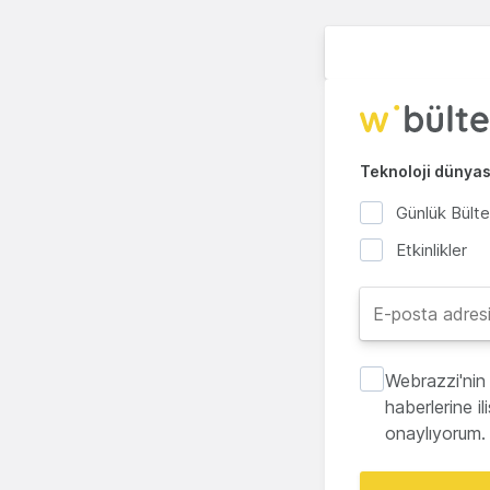
Teknoloji dünyası
Günlük Bült
Etkinlikler
Webrazzi'nin 
haberlerine i
onaylıyorum.