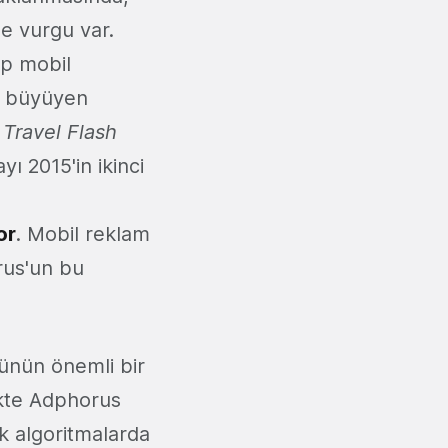
de vurgu var.
ıp mobil
lı büyüyen
k
Travel Flash
ı 2015'in ikinci
or
. Mobil reklam
rus'un bu
ünün önemli bir
likte Adphorus
k algoritmalarda