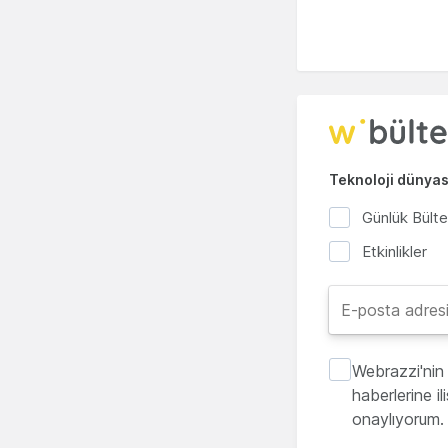
Teknoloji dünyası
Günlük Bült
Etkinlikler
Webrazzi'nin 
haberlerine i
onaylıyorum.