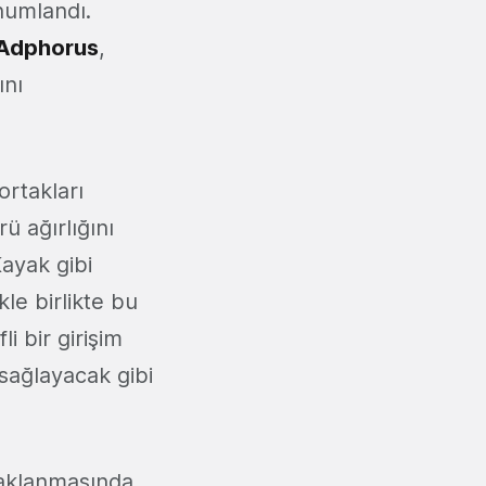
numlandı.
Adphorus
,
ını
rtakları
ü ağırlığını
ayak gibi
le birlikte bu
 bir girişim
 sağlayacak gibi
daklanmasında,