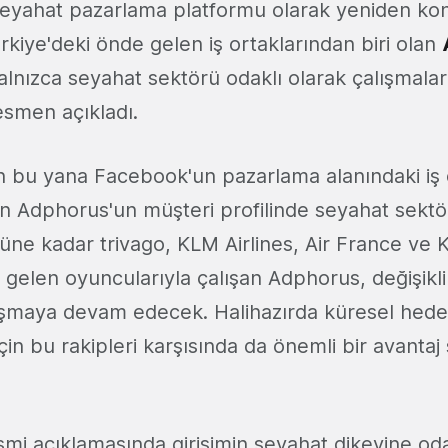
 seyahat pazarlama platformu olarak yeniden ko
kiye'deki önde gelen iş ortaklarından biri olan
lnızca seyahat sektörü odaklı olarak çalışmalar
esmen açıkladı.
n bu yana Facebook'un pazarlama alanındaki iş o
n Adphorus'un müşteri profilinde seyahat sektör
ne kadar trivago, KLM Airlines, Air France ve K
 gelen oyuncularıyla çalışan Adphorus, değişiklik
maya devam edecek. Halihazırda küresel hedefli
in bu rakipleri karşısında da önemli bir avantaj
mi açıklamasında girişimin seyahat dikeyine o