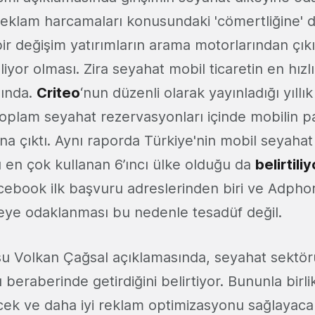
 reklam harcamaları konusundaki 'cömertliğine' 
ir değişim yatırımların arama motorlarından çık
eliyor olması. Zira seyahat mobil ticaretin en hız
sında.
Criteo
‘nun düzenli olarak yayınladığı yıllı
toplam seyahat rezervasyonları içinde mobilin pay
tına çıktı. Aynı raporda Türkiye'nin mobil seyahat
en çok kullanan 6’ıncı ülke olduğu da
belirtiliy
acebook ilk başvuru adreslerinden biri ve Adpho
ye odaklanması bu nedenle tesadüf değil.
 Volkan Çağsal açıklamasında, seyahat sektör
 beraberinde getirdiğini belirtiyor. Bununla bir
cek ve daha iyi reklam optimizasyonu sağlayaca