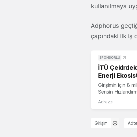
kullanılmaya uyg
Adphorus geçti
çapındaki ilk iş 
SPONSORLU
İTÜ Çekirdek,
Enerji Ekosis
Girişimin için 8 
Sensin Hızlandır
Adrazzi
Girişim
Adt