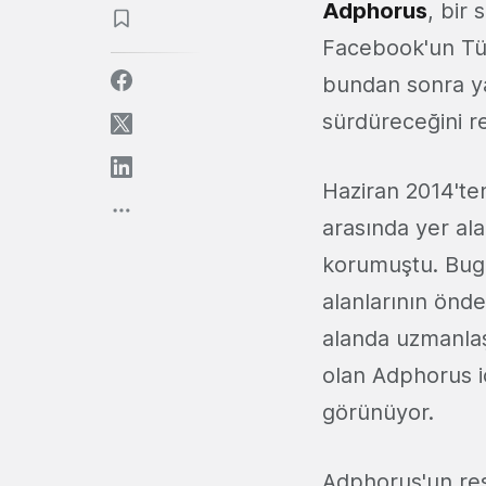
Adphorus
, bir
Facebook'un Tür
bundan sonra ya
sürdüreceğini r
Haziran 2014'te
arasında yer ala
korumuştu. Bugü
alanlarının önde
alanda uzmanlaş
olan Adphorus iç
görünüyor.
Adphorus'un res