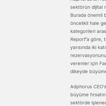
sektörün dijital
Burada önemli b
öncelikli hale g
kategorileri ara
Report
‘
a göre, 
yarısında iki ka
rezervasyonunu 
verenler için F
dikeyde büyüme
Adphorus CEO'su
büyüme fırsatını
sektörde işlene