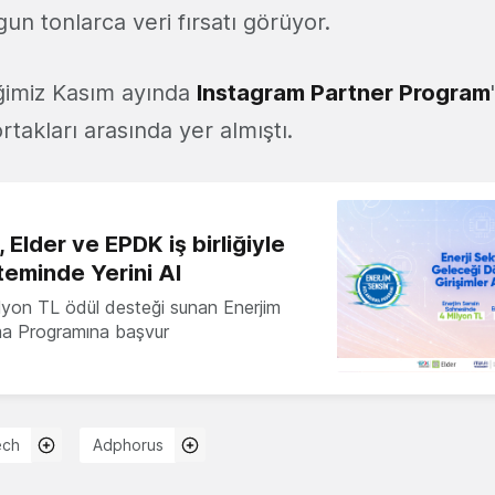
un tonlarca veri fırsatı görüyor.
ğimiz Kasım ayında
Instagram Partner Program
ortakları arasında yer almıştı.
 Elder ve EPDK iş birliğiyle
teminde Yerini Al
milyon TL ödül desteği sunan Enerjim
ma Programına başvur
ech
Adphorus