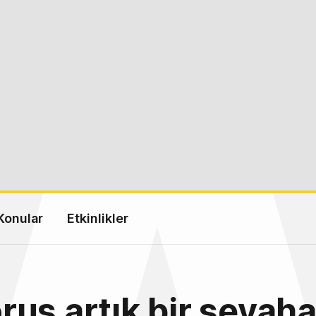
Konular
Etkinlikler
us artık bir seyaha