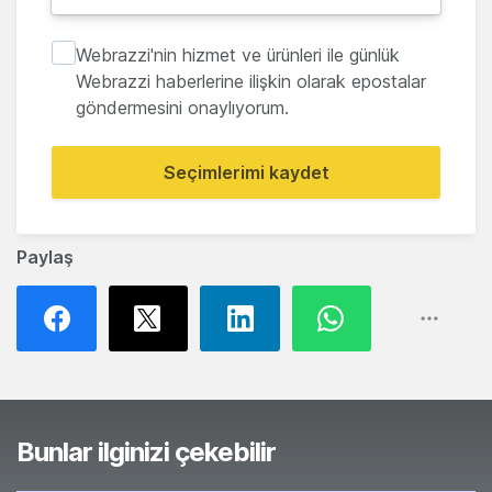
Webrazzi'nin hizmet ve ürünleri ile günlük
Webrazzi haberlerine ilişkin olarak epostalar
göndermesini onaylıyorum.
Seçimlerimi kaydet
Paylaş
Bunlar ilginizi çekebilir