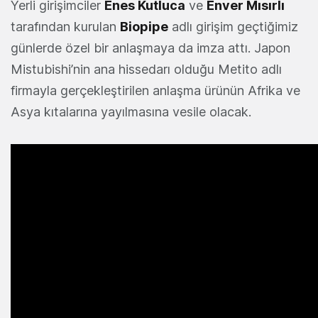
Yerli girişimciler
Enes Kutluca
ve
Enver Mısırlı
tarafından kurulan
Biopipe
adlı girişim geçtiğimiz
günlerde özel bir anlaşmaya da imza attı. Japon
Mistubishi’nin ana hissedarı olduğu Metito adlı
firmayla gerçekleştirilen anlaşma ürünün Afrika ve
Asya kıtalarına yayılmasına vesile olacak.