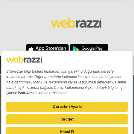
Hakkında
Yazarlar
Katkıda Bulun
Reklam
Girişiminizi Tanıtın
İletişim