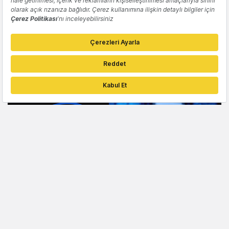
Nvidia, Intel hisselerini 5 milyar dolara
satın alma işlemini tamamladı
Gözde Ulukan
TEKNOLOJI
Intel, "Network and Edge" birimini bağımsız