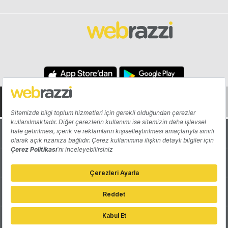
Hakkında
Yazarlar
Katkıda Bulun
Reklam
Girişiminizi Tanıtın
İletişim
Çerez Tercihleri
Gizlilik Politikası