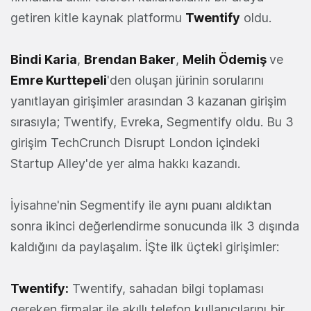
getiren kitle kaynak platformu
Twentify
oldu.
Bindi Karia
,
Brendan Baker
,
Melih Ödemiş
ve
Emre Kurttepeli
'den oluşan jürinin sorularını
yanıtlayan girişimler arasından 3 kazanan girişim
sırasıyla; Twentify, Evreka, Segmentify oldu. Bu 3
girişim TechCrunch Disrupt London içindeki
Startup Alley'de yer alma hakkı kazandı.
İyisahne'nin Segmentify ile aynı puanı aldıktan
sonra ikinci değerlendirme sonucunda ilk 3 dışında
kaldığını da paylaşalım. İŞte ilk üçteki girişimler:
Twentify
:
Twentify, sahadan bilgi toplaması
gereken firmalar ile akıllı telefon kullanıcılarını bir