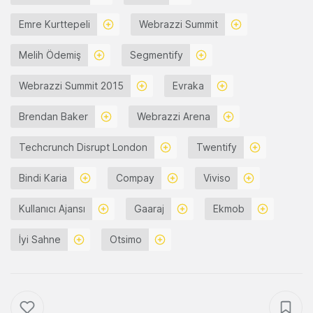
Emre Kurttepeli
Webrazzi Summit
Melih Ödemiş
Segmentify
Webrazzi Summit 2015
Evraka
Brendan Baker
Webrazzi Arena
Techcrunch Disrupt London
Twentify
Bindi Karia
Compay
Viviso
Kullanıcı Ajansı
Gaaraj
Ekmob
İyi Sahne
Otsimo