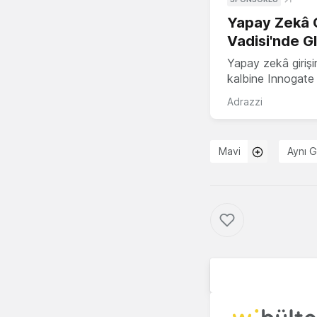
Yapay Zekâ G
Vadisi'nde G
Yapay zekâ girişi
kalbine Innogate i
Adrazzi
Mavi
Aynı G