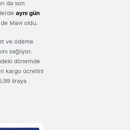
arı da son
şlerde
aynı gün
 de Mavi oldu.
det ve ödeme
ını sağlıyor.
müdeki dönemde
çin kargo ücretini
5.99 liraya