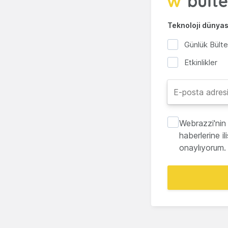
Teknoloji dünyası
Günlük Bült
Etkinlikler
Webrazzi'nin 
haberlerine i
onaylıyorum.