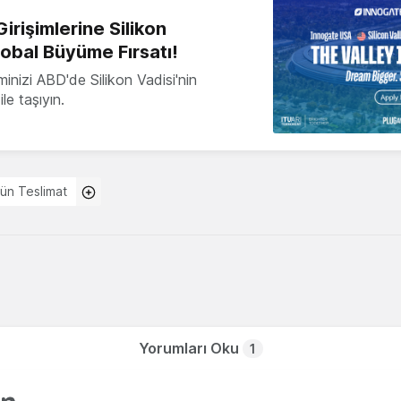
irişimlerine Silikon
lobal Büyüme Fırsatı!
minizi ABD'de Silikon Vadisi'nin
le taşıyın.
ün Teslimat
Yorumları Oku
1