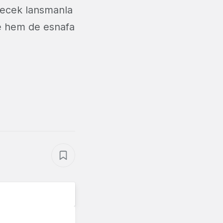
şecek lansmanla
ine hem de esnafa