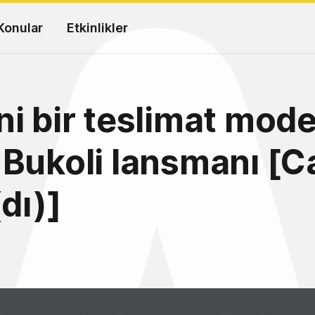
Konular
Etkinlikler
i bir teslimat mode
Bukoli lansmanı [Ca
dı)]