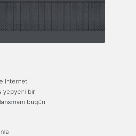
e internet
iş yepyeni bir
lansmanı bugün
ınla