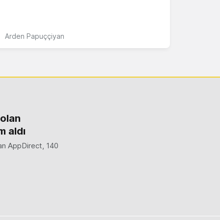
Arden Papuççiyan
 olan
m aldı
lan AppDirect, 140