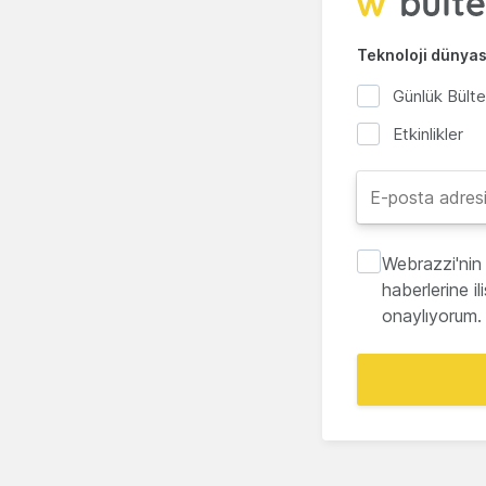
Teknoloji dünyası
Günlük Bült
Etkinlikler
Webrazzi'nin 
haberlerine i
onaylıyorum.