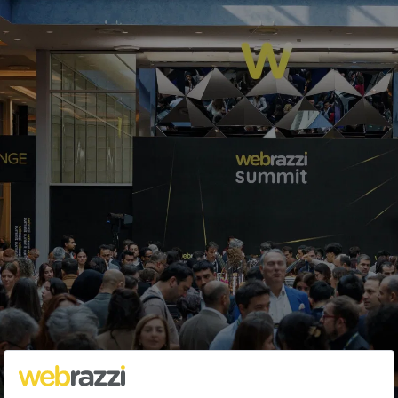
Google Hindistan'daki tren
istasyonlarına kablosuz internet
götürüyor
Sami Eyidilli