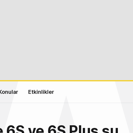
Konular
Etkinlikler
 6S ve 6S Plus su