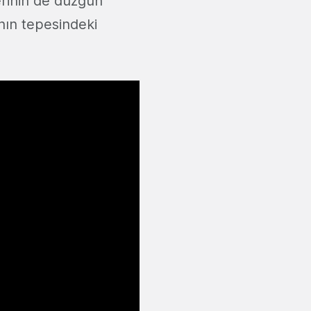
rinin de düzgün
anın tepesindeki