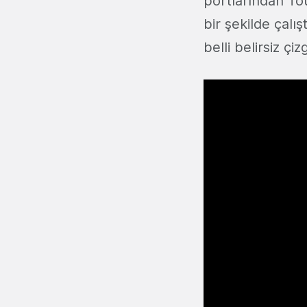
portlarından To
bir şekilde çalı
belli belirsiz çiz