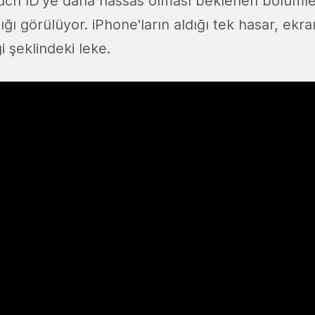
uch ID'ye daha hassas olması beklenen bölümle
ştığı görülüyor. iPhone'ların aldığı tek hasar, ekr
gi şeklindeki leke.