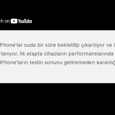
 iPhone'lar suda bir süre bekletilip çıkarılıyor ve i
arlanıyor. İlk etapta cihazların performanslarında
Phone'ların testin sonunu getiremeden karanlı