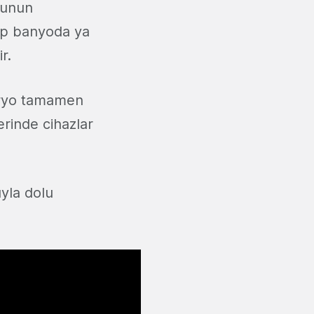
oğunun
yıp banyoda ya
r.
aryo tamamen
erinde cihazlar
uyla dolu