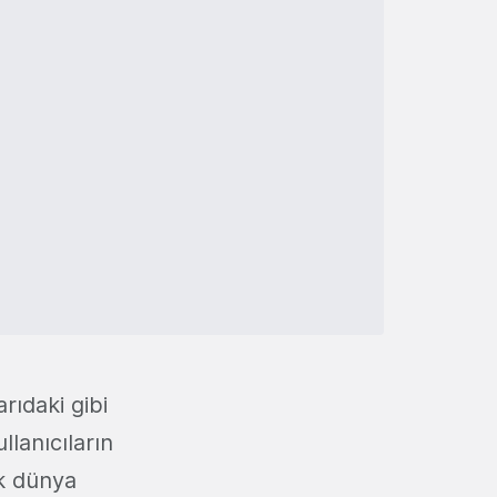
rıdaki gibi
llanıcıların
k dünya