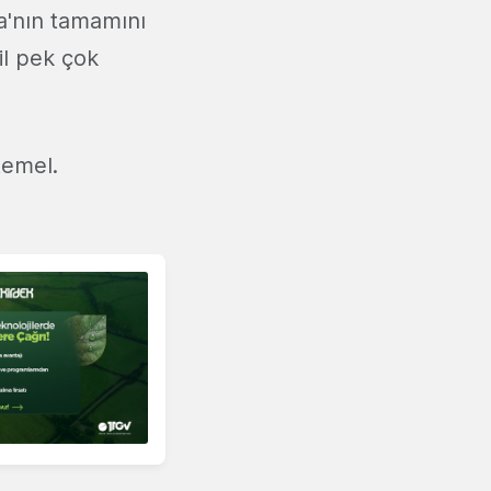
pa'nın tamamını
hil pek çok
temel.