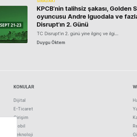
SIRADAKİ
KPCB’nin talihsiz şakası, Golden 
oyuncusu Andre Iguodala ve fazla
Disrupt’ın 2. Günü
TC Disrupt’ın 2. günü yine ilginç ve ilgi…
Duygu Öktem
KONULAR
W
Dijital
H
E-Ticaret
Ya
Girişim
K
Mobil
R
Teknoloji
Gi