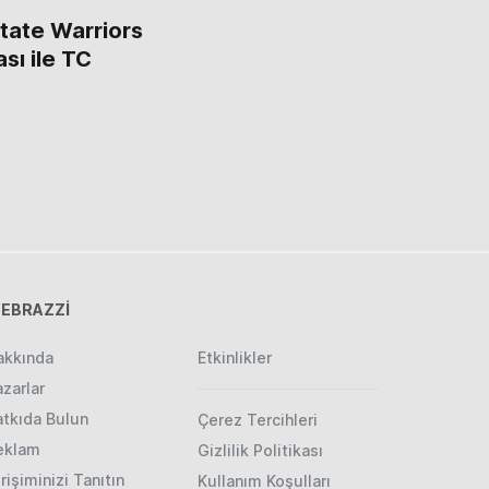
State Warriors
sı ile TC
EBRAZZİ
akkında
Etkinlikler
zarlar
atkıda Bulun
Çerez Tercihleri
eklam
Gizlilik Politikası
rişiminizi Tanıtın
Kullanım Koşulları