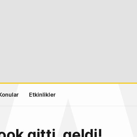
Konular
Etkinlikler
ok gitti, geldi!