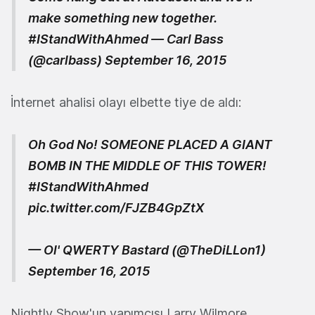
make something new together.
#IStandWithAhmed
— Carl Bass
(@carlbass)
September 16, 2015
İnternet ahalisi olayı elbette tiye de aldı:
Oh God No! SOMEONE PLACED A GIANT
BOMB IN THE MIDDLE OF THIS TOWER!
#IStandWithAhmed
pic.twitter.com/FJZB4GpZtX
— Ol' QWERTY Bastard (@TheDiLLon1)
September 16, 2015
Nightly Show'un yapımcısı Larry Wilmore,