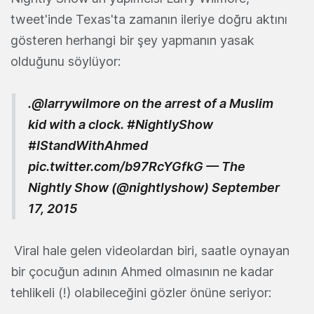
tweet'inde Texas'ta zamanın ileriye doğru aktını
gösteren herhangi bir şey yapmanın yasak
olduğunu söylüyor:
.
@larrywilmore
on the arrest of a Muslim
kid with a clock.
#NightlyShow
#IStandWithAhmed
pic.twitter.com/b97RcYGfkG
— The
Nightly Show (@nightlyshow)
September
17, 2015
Viral hale gelen videolardan biri, saatle oynayan
bir çocuğun adının Ahmed olmasının ne kadar
tehlikeli (!) olabileceğini gözler önüne seriyor: