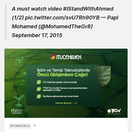
A must watch video
#IStandWithAhmed
(1/2)
pic.twitter.com/svU7Rh90YB
— Papi
Mohamed (@MohamedTheGr8)
September 17, 2015
SPONSORLU