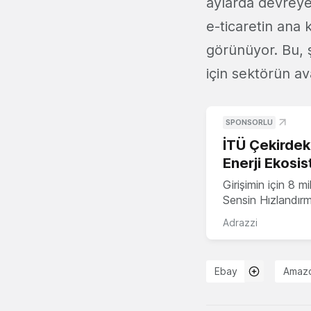
aylarda devrey
e-ticaretin ana 
görünüyor. Bu, şi
için sektörün ava
SPONSORLU
İTÜ Çekirdek,
Enerji Ekosis
Girişimin için 8 
Sensin Hızlandır
Adrazzi
Ebay
Amazo