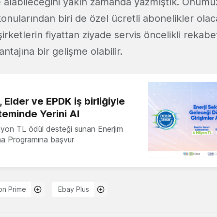
e alabileceğini yakın zamanda yazmıştık. Önüm
konularından biri de özel ücretli abonelikler olac
rketlerin fiyattan ziyade servis öncelikli rekabeti
ntajına bir gelişme olabilir.
 Elder ve EPDK iş birliğiyle
teminde Yerini Al
milyon TL ödül desteği sunan Enerjim
ma Programına başvur
n Prime
Ebay Plus