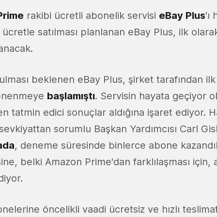
Prime
rakibi ücretli abonelik servisi
eBay Plus
'ı
 ücretle satılması planlanan eBay Plus, ilk olar
anacak.
lması beklenen eBay Plus, şirket tarafından ilk
denenmeye
başlamıştı
. Servisin hayata geçiyor o
n tatmin edici sonuçlar aldığına işaret ediyor. H
 sevkiyattan sorumlu Başkan Yardımcısı Carl Gi
ada
, deneme süresinde binlerce abone kazandıkl
ine, belki Amazon Prime'dan farklılaşması için, 
iyor.
nelerine öncelikli vaadi ücretsiz ve hızlı teslim