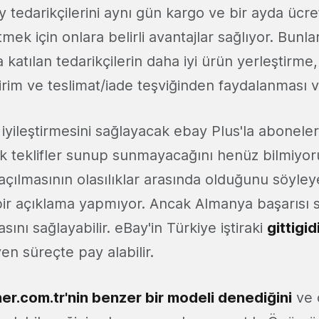
y tedarikçilerini aynı gün kargo ve bir ayda ücret
tmek için onlara belirli avantajlar sağlıyor. Bunl
katılan tedarikçilerin daha iyi ürün yerleştirme,
irim ve teslimat/iade teşviğinden faydalanması v
i iyileştirmesini sağlayacak ebay Plus'la abonel
k teklifler sunup sunmayacağını henüz bilmiyoru
açılmasının olasılıklar arasında olduğunu söyley
ir açıklama yapmıyor. Ancak Almanya başarısı s
sını sağlayabilir. eBay'in Türkiye iştiraki
gittigid
yen süreçte pay alabilir.
er.com.tr'nin benzer bir modeli denediğini
ve 