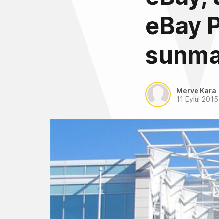
eBay P
sunma
Merve Kara
11 Eylül 2015