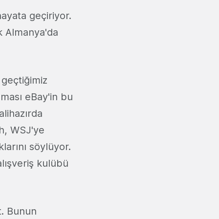
 hayata geçiriyor.
ak Almanya'da
 geçtiğimiz
lması eBay'in bu
alihazırda
sh, WSJ'ye
arını söylüyor.
alışveriş kulübü
at. Bunun