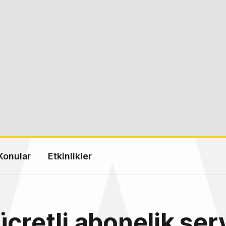
Konular
Etkinlikler
ücretli abonelik serv