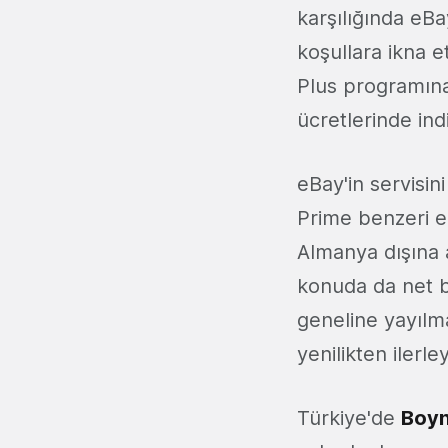
karşılığında eBa
koşullara ikna e
Plus programına 
ücretlerinde ind
eBay'in servisin
Prime benzeri e
Almanya dışına 
konuda da net b
geneline yayılma
yenilikten ilerle
Türkiye'de
Boyn