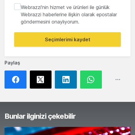
Webrazzi'nin hizmet ve ürünleri ile günlük
Webrazzi haberlerine ilişkin olarak epostalar
göndermesini onaylıyorum.
Seçimlerimi kaydet
Paylaş
Bunlar ilginizi çekebilir