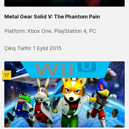
Metal Gear Solid V: The Phantom Pain
Platform: Xbox One, PlayStation 4, PC
Çıkış Tarihi: 1 Eylül 2015
17