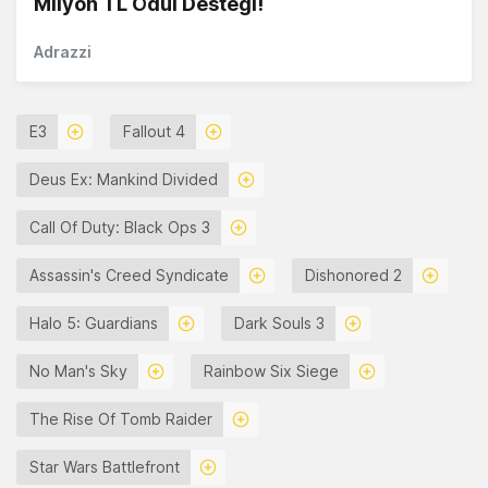
Milyon TL Ödül Desteği!
Adrazzi
E3
Fallout 4
Deus Ex: Mankind Divided
Call Of Duty: Black Ops 3
Assassin's Creed Syndicate
Dishonored 2
Halo 5: Guardians
Dark Souls 3
No Man's Sky
Rainbow Six Siege
The Rise Of Tomb Raider
Star Wars Battlefront