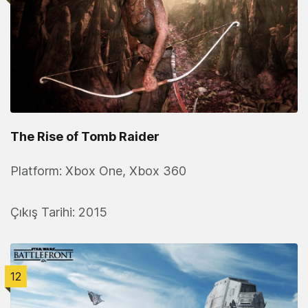
The Rise of Tomb Raider
Platform: Xbox One, Xbox 360
Çıkış Tarihi: 2015
12