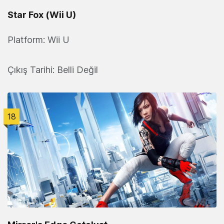
Star Fox (Wii U)
Platform: Wii U
Çıkış Tarihi: Belli Değil
18