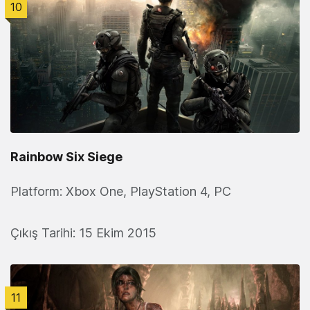
10
Rainbow Six Siege
Platform: Xbox One, PlayStation 4, PC
Çıkış Tarihi: 15 Ekim 2015
11