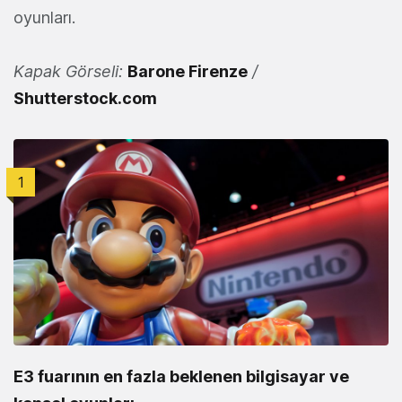
oyunları.
Kapak Görseli:
Barone Firenze
/
Shutterstock.com
1
E3 fuarının en fazla beklenen bilgisayar ve