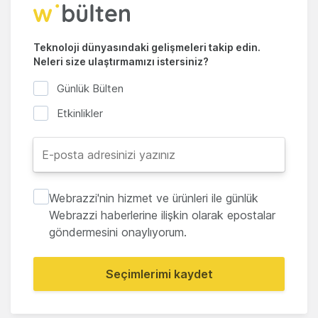
Teknoloji dünyasındaki gelişmeleri takip edin.
Neleri size ulaştırmamızı istersiniz?
Günlük Bülten
Etkinlikler
Webrazzi'nin hizmet ve ürünleri ile günlük
Webrazzi haberlerine ilişkin olarak epostalar
göndermesini onaylıyorum.
Seçimlerimi kaydet