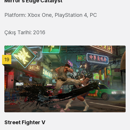
Mirror's Edge Catalyst
Platform: Xbox One, PlayStation 4, PC
Çıkış Tarihi: 2016
19
Street Fighter V