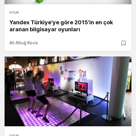
OYUN
Yandex Türkiye'ye göre 2015'in en çok
aranan bilgisayar oyunları
Ali Altuğ Koca
OYUN