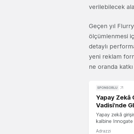
verilebilecek ala
Geçen yıl Flurry
ölçümlenmesi iç
detaylı performan
yeni reklam form
ne oranda katkı
SPONSORLU
Yapay Zekâ G
Vadisi'nde G
Yapay zekâ girişi
kalbine Innogate i
Adrazzi