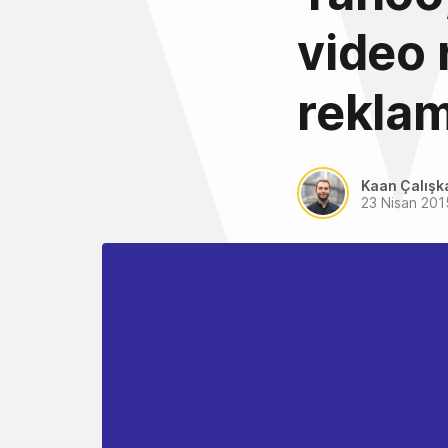
video r
reklam
Kaan Çalışk
23 Nisan 201