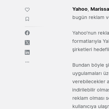
Yahoo
,
Mariss
bugün reklam ve
Yahoo'nun rekla
formatlarıyla Ya
şirketleri hedefl
Bundan böyle şir
uygulamaları üze
verebilecekler 
indirilebilir olm
reklam olması s
kullanıcıya ulaş