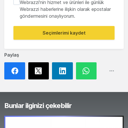
Webrazzi'nin hizmet ve ürünleri ile günlük
Webrazzi haberlerine ilişkin olarak epostalar
göndermesini onaylıyorum.
Seçimlerimi kaydet
Paylaş
Bunlar ilginizi çekebilir