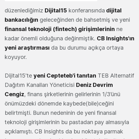
düzenlediğimiz
Dijital15
konferansında
dijital
bankacılığın
geleceğinden de bahsetmiş ve yeni
finansal teknoloji (fintech) girişimlerinin
ne
kadar önemli olduğuna değinmiştik.
CB Insights'ın
yeni araştırması
da bu durumu açıkça ortaya
koyuyor.
Dijital15'te
yeni Cepteteb'i tanıtan
TEB Alternatif
Dağıtım Kanalları Yöneticisi
Deniz Devrim
Cengiz
, finans şirketlerinin gelirlerinin 1/3’ünü
önümüzdeki dönemde kaybede(bile)ceğini
belirtmişti. Bunun nedeninin de yeni finansal
teknoloji girişimlerinin bu pastadan pay almasıyla
açıklamıştı. CB Insights da bu noktaya parmak