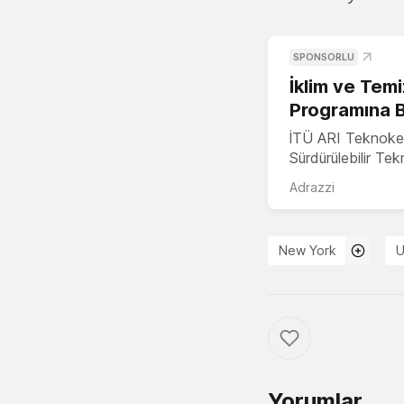
SPONSORLU
İklim ve Temi
Programına 
İTÜ ARI Teknoke
Sürdürülebilir Te
Adrazzi
New York
U
Yorumlar