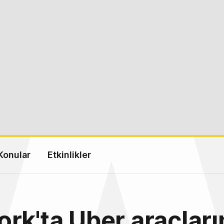
Konular
Etkinlikler
rk'ta Uber araçları