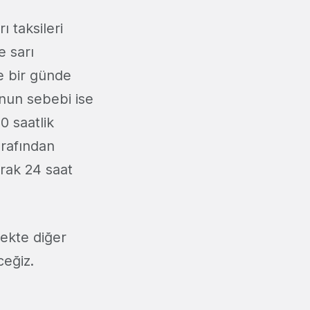
 taksileri
e sarı
e bir günde
unun sebebi ise
0 saatlik
arafından
arak 24 saat
cekte diğer
ceğiz.