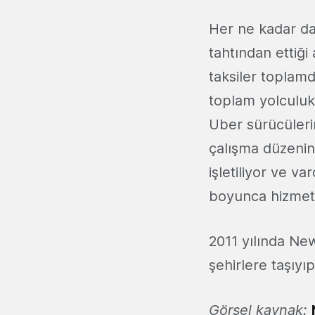
Her ne kadar dah
tahtından ettiği
taksiler toplam
toplam yolculuk 
Uber sürücülerin
çalışma düzenind
işletiliyor ve va
boyunca hizmet 
2011 yılında New
şehirlere taşıy
Görsel kaynak: