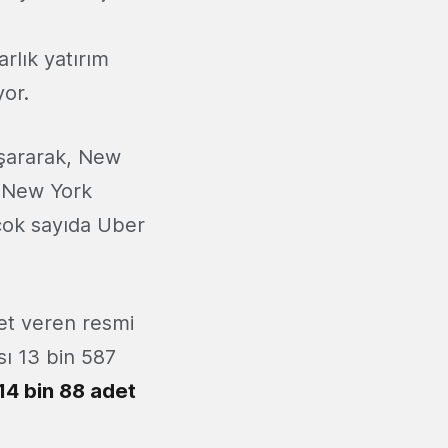
arlık yatırım
yor.
aşararak, New
k New York
 çok sayıda Uber
et veren resmi
sı 13 bin 587
14 bin 88 adet