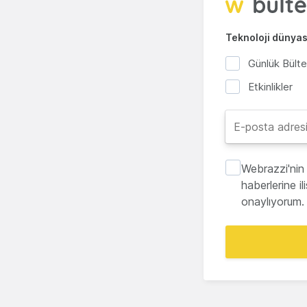
Teknoloji dünyası
Günlük Bült
Etkinlikler
Webrazzi'nin 
haberlerine i
onaylıyorum.